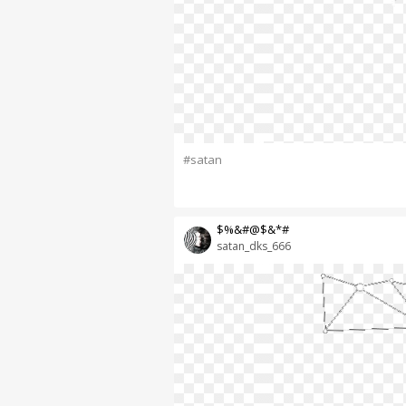
#satan
$%&#@$&*#
satan_dks_666