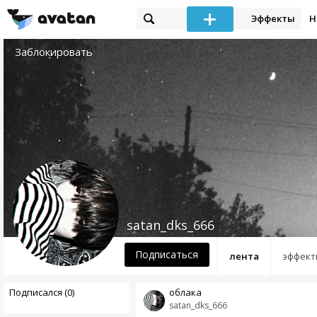
Эффекты
Н
Заблокировать
satan_dks_666
Подписаться
лента
эффект
Подписался (0)
облака
satan_dks_666