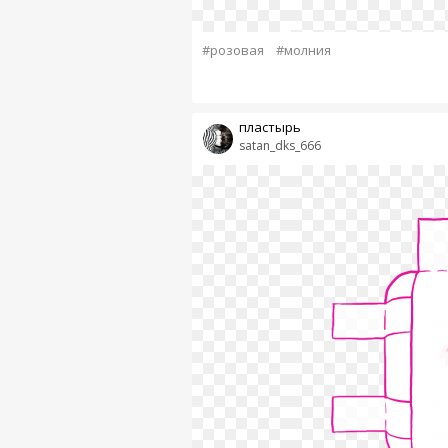
#розовая
#молния
пластырь
satan_dks_666