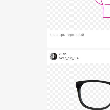
#пастырь
#розовый
очки
satan_dks_666