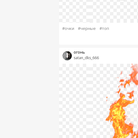
#очки
#черные
#топ
огонь
satan_dks_666