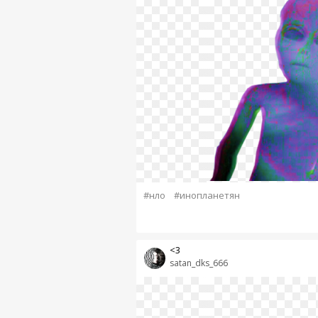
#нло
#инопланетян
<3
satan_dks_666