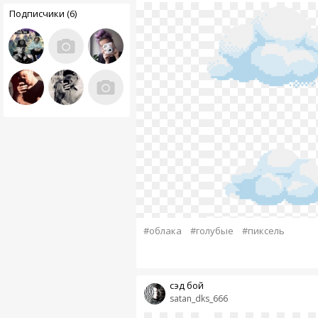
Подписчики (6)
#облака
#голубые
#пиксель
сэд бой
satan_dks_666