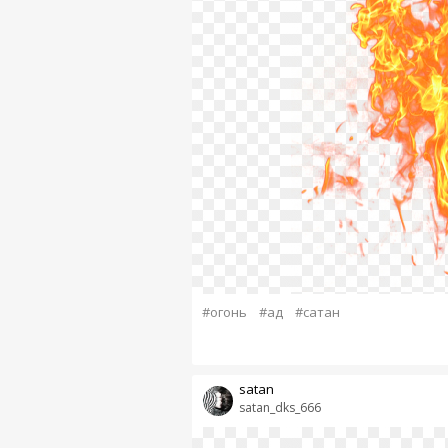
#огонь
#ад
#сатан
satan
satan_dks_666