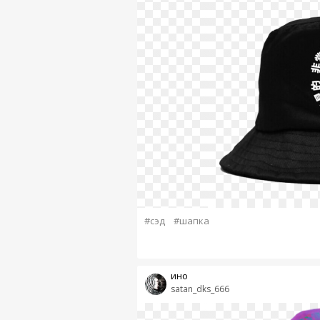
#сэд
#шапка
ино
satan_dks_666