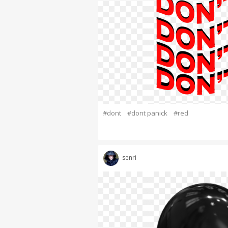
#dont
#dont panick
#red
senri