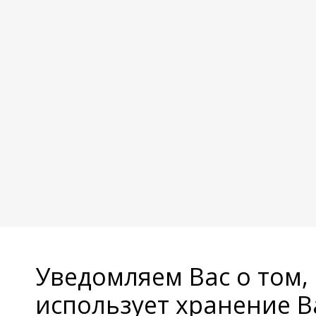
Уведомляем Вас о том,
использует хранение 