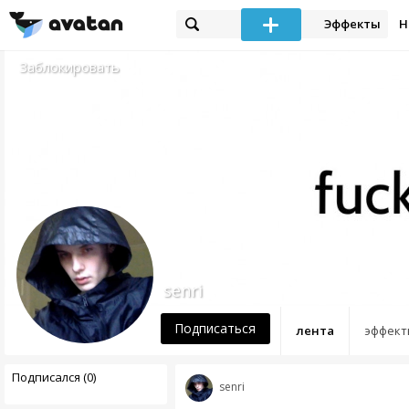
Эффекты
Н
Заблокировать
senri
Подписаться
лента
эффект
Подписался (0)
senri