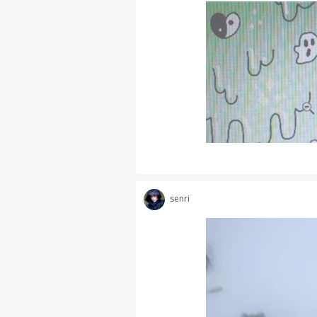
senri