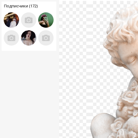
Подписчики (172)