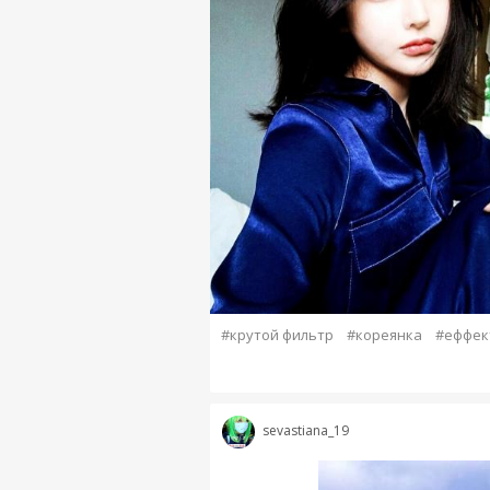
#крутой фильтр
#кореянка
#еффек
sevastiana_19