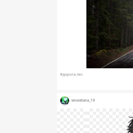
#дорога лес
sevastiana_19