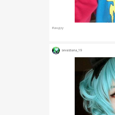
#андзу
sevastiana_19