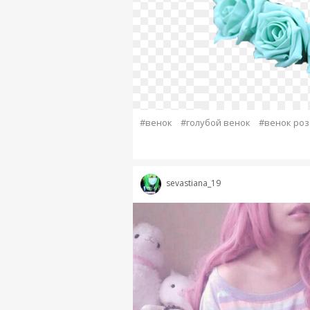
#венок
#голубой венок
#венок роз
sevastiana_19