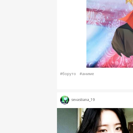
#боруто
#аниме
sevastiana_19