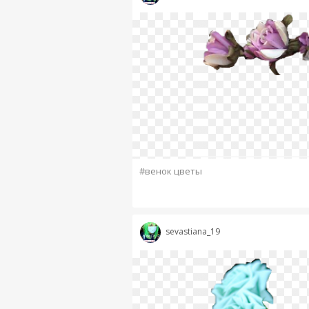
#венок цветы
sevastiana_19