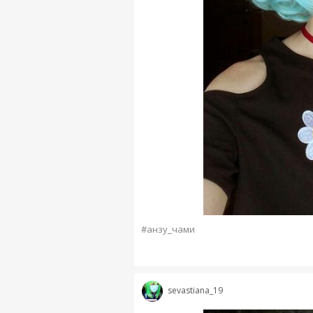
#анзу_чами
sevastiana_19