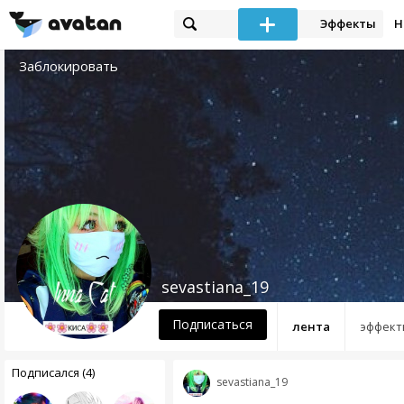
Эффекты
Н
Заблокировать
sevastiana_19
Подписаться
лента
эффект
Подписался (4)
sevastiana_19