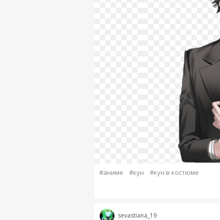
#аниме
#кун
#кун в костюме
sevastiana_19