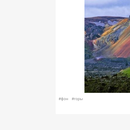
#фон
#горы