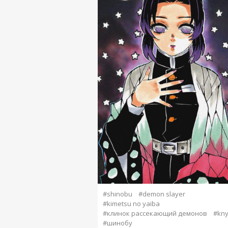
#shinobu
#demon slayer
#kimetsu no yaiba
#клинок рассекающий демонов
#kn
#шинобу