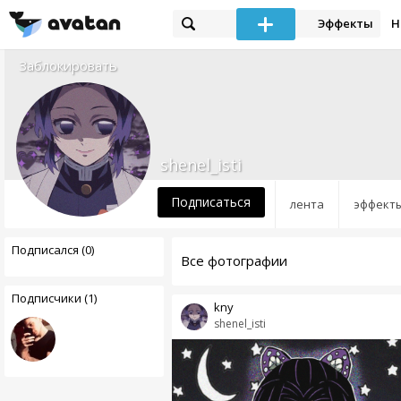
Эффекты
Н
Заблокировать
shenel_isti
Подписаться
лента
эффект
Подписался (0)
Все фотографии
Подписчики (1)
kny
shenel_isti