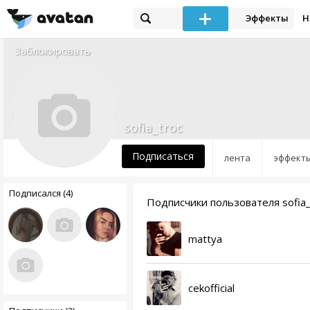
Эффекты
Н
Заблокировать
sofia_troc
Подписаться
лента
эффект
Подписался (4)
Подписчики пользователя sofia_
mattya
cekofficial