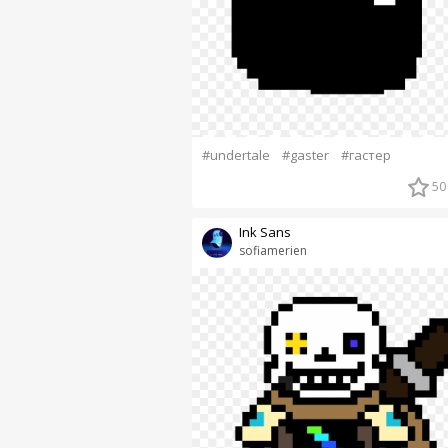
#undertale
#gaster
#гастер
50
Ink Sans
sofiamerien