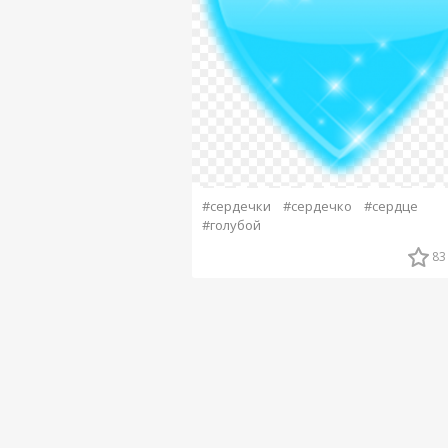
#сердечки
#сердечко
#сердце
#голубой
83