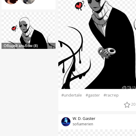
Общий альбом (8)
#undertale
#gaster
#гастер
20
W. D. Gaster
sofiamerien