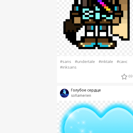
#sans
#undertale
#inktale
#санс
#inksans
69
Голубое сердце
sofiamerien