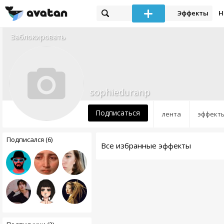
Эффекты
Н
Заблокировать
sophieduranp
Подписаться
лента
эффект
Подписался (6)
Все избранные эффекты