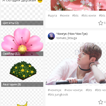
#шуга
#юнги
#bts
#bts юнги
#bts
Цитаты (2)
8
Чонгук (Чон Чон Гук)
tomato_btsuga
Смайлы (32)
Аватария (8)
#чонгкук
#чон чонгук
#bts
#bts чо
#bts jungkook
4