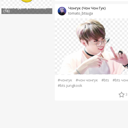
Просто (Для фотошопа)
Чонгук (Чон Чон Гук)
(16)
tomato_btsuga
#чонгук
#чон чонгук
#bts
#bts чон
#bts jungkook
3