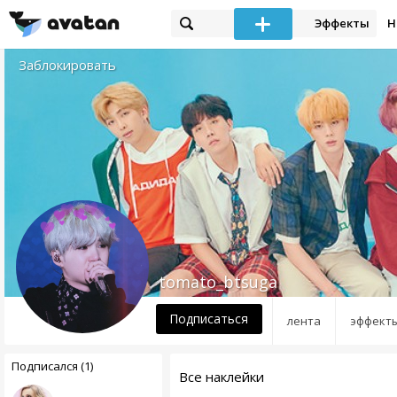
Эффекты
Н
Заблокировать
tomato_btsuga
Подписаться
лента
эффект
Подписался (1)
Все наклейки