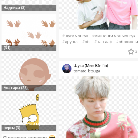
Надписи (8)
#шуга чонгук
#мин юнги чон чонгук
#друзья
#bts
#ван лаф
#обожаю и
Для внешности аватара
(31)
3
Шуга (Мин Юн Ги)
tomato_btsuga
Аватары (28)
Знаменитости и мульт
персы (3)