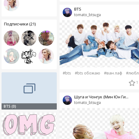
BTS
tomato_btsuga
Подписчики (21)
#bts
#bts обожаю
#ван лаф
#люб
1
Шуга и Чонгук (Мин Юн Ги...
tomato_btsuga
BTS (0)