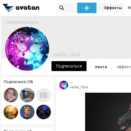
Эффекты
Н
Заблокировать
varka_chva
Подписаться
лента
эффект
Подписался (18)
...
varka_chva