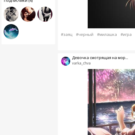
Подписчики (4)
#заяц
#черный
#милашка
#игра
Девочка смотрящая на мор...
varka_chva