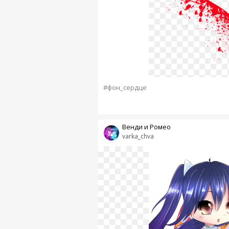
#фон_сердце
Венди и Ромео
varka_chva