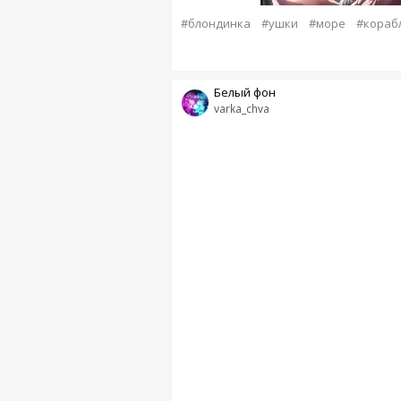
#блондинка
#ушки
#море
#кораб
Белый фон
varka_chva