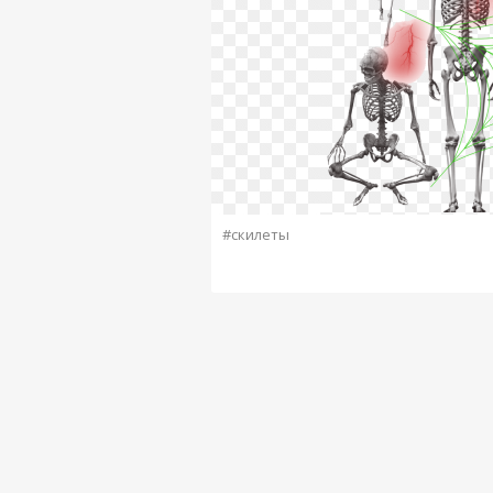
#скилеты