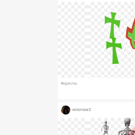
#кресты
victorsssr2