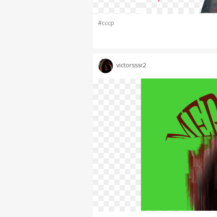
#ссср
victorsssr2