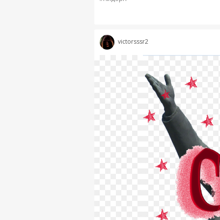
victorsssr2