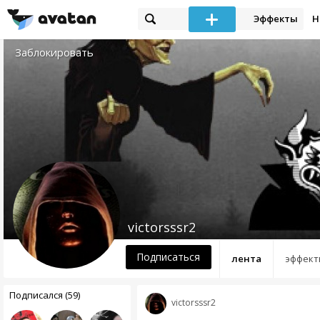
Эффекты
Н
Заблокировать
victorsssr2
Подписаться
лента
эффект
Подписался (59)
victorsssr2