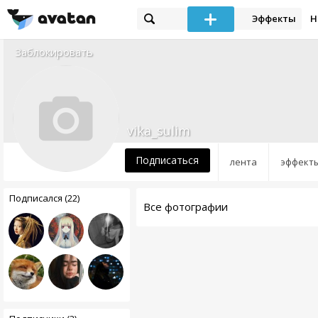
Эффекты
Н
Заблокировать
vika_sulim
Подписаться
лента
эффект
Подписался (22)
Все фотографии