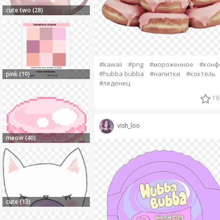
cute two (28)
#kawaii
#png
#мороженное
#конф
#hubba bubba
#напитки
#коктель
pink (10)
#леденец
19
vish_loo
meow (40)
cute (13)