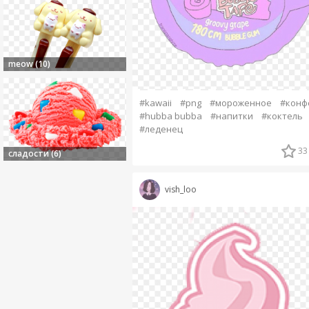
meow (10)
#kawaii
#png
#мороженное
#конф
#hubba bubba
#напитки
#коктель
#леденец
33
сладости (6)
vish_loo