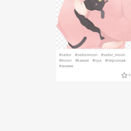
#seilor
#seilormoon
#seilor_moon
#moon
#kawaii
#nya
#персонаж
#аниме
9