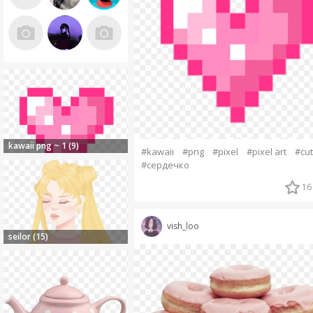
kawaii png ~ 1 (9)
#kawaii
#png
#pixel
#pixel art
#cu
#сердечко
16
vish_loo
seilor (15)