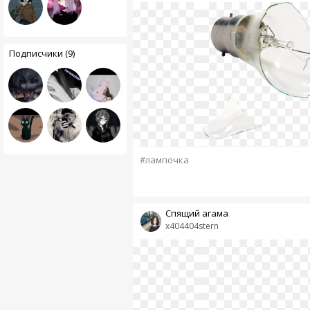
Подписчики (9)
#лампочка
Cпящий агама
x404404stern