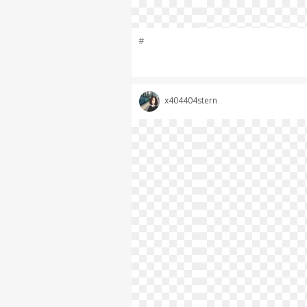
#
x404404stern