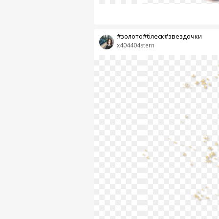
#золото#блеск#звездочки
x404404stern