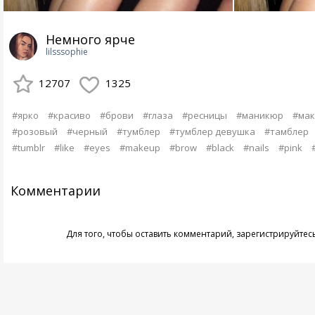
Немного ярче
lilsssophie
12707
1325
#ярко
#красиво
#брови
#глаза
#ресницы
#маникюр
#мак
#розовый
#черный
#тумблер
#тумблер девушка
#тамблер
#tumblr
#like
#eyes
#makeup
#brow
#black
#nails
#pink
Комментарии
Для того, чтобы оставить комментарий,
зарегистрируйтес