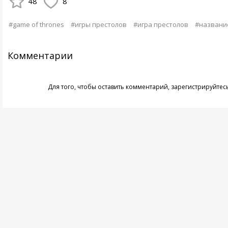
48
8
#game of thrones
#игры престолов
#игра престолов
#названи
Комментарии
Для того, чтобы оставить комментарий,
зарегистрируйтес