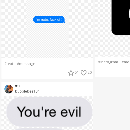
#instagram
#me
#text
#message
51
20
#8
bubblebee104