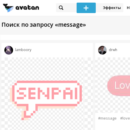
Эффекты
Н
Поиск по запросу «message»
lamboory
drwh
#message
#love