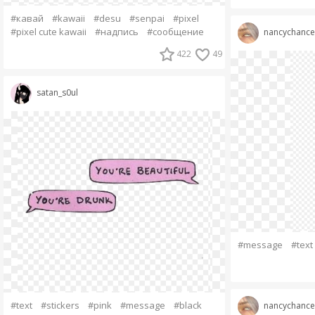
#кавай
#kawaii
#desu
#senpai
#pixel
#pixel cute kawaii
#надпись
#сообщение
nancychance
422
49
satan_s0ul
#message
#text
#text
#stickers
#pink
#message
#black
nancychance