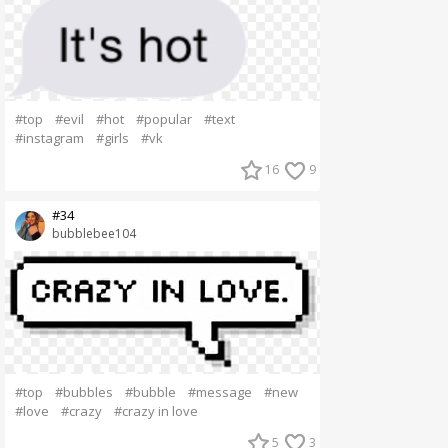
#top
#evil
#hot
#popular
#text
#instagram
#girls
#vk
16
9
#34
bubblebee104
#top
#bubbles
#bubble
#message
#new
#love
#crazy
#crazy in love
5
3