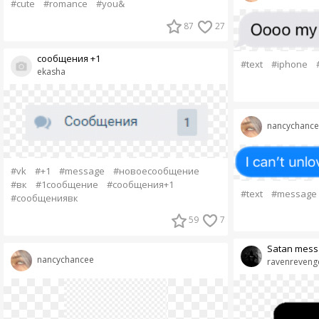
#cute
#romance
#you&
87
27
сообщения +1
#text
#iphone
ekasha
nancychance
#vk
#+1
#message
#новоесообщение
#вк
#1сообщение
#сообщения+1
#text
#message
#сообщениявк
59
7
Satan mess
nancychancee
ravenreveng