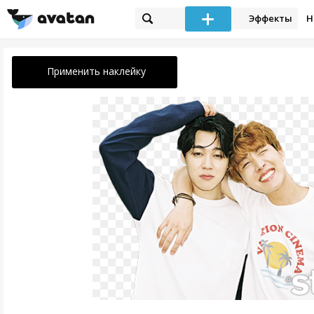
Эффекты
Н
Применить наклейку