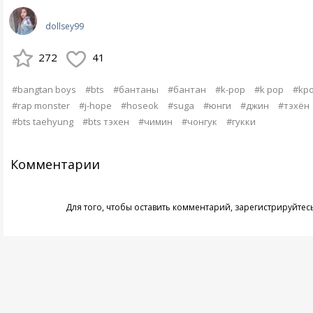
dollsey99
272
41
#bangtan boys
#bts
#бантаны
#бантан
#k-pop
#k pop
#kp
#rap monster
#j-hope
#hoseok
#suga
#юнги
#джин
#тэхён
#bts taehyung
#bts тэхен
#чимин
#чонгук
#гукки
Комментарии
Для того, чтобы оставить комментарий,
зарегистрируйтес