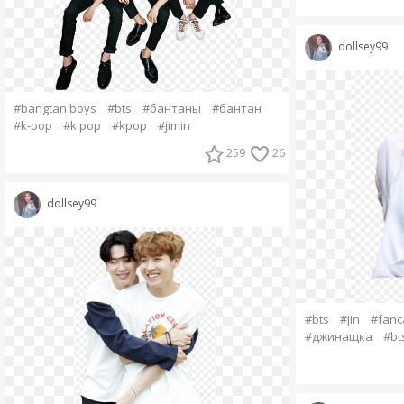
dollsey99
#bangtan boys
#bts
#бантаны
#бантан
#k-pop
#k pop
#kpop
#jimin
259
26
dollsey99
#bts
#jin
#fan
#джинащка
#bt