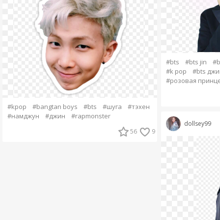
#bts
#bts jin
#b
#k pop
#bts джи
#розовая принц
#kpop
#bangtan boys
#bts
#шуга
#тэхен
#намджун
#джин
#rapmonster
dollsey99
56
9