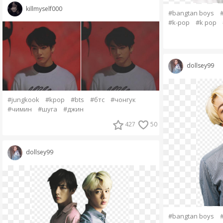
killmyself000
#bangtan boys
#k-pop
#k pop
dollsey99
#jungkook
#kpop
#bts
#бтс
#чонгук
#чимин
#шуга
#джин
427
50
dollsey99
#bangtan boys