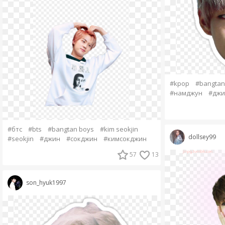
#kpop
#bangtan
#намджун
#джи
#бтс
#bts
#bangtan boys
#kim seokjin
dollsey99
#seokjin
#джин
#сокджин
#кимсокджин
57
13
son_hyuk1997