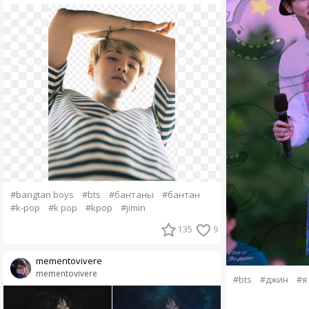
#bangtan boys
#bts
#бантаны
#бантан
#k-pop
#k pop
#kpop
#jimin
135
9
mementovivere
mementovivere
#bts
#джин
#я