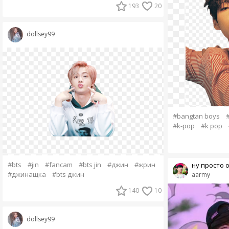
193
20
dollsey99
#bangtan boys
#k-pop
#k pop
#bts
#jin
#fancam
#bts jin
#джин
#жрин
ну просто 
#джинащка
#bts джин
aarmy
140
10
dollsey99