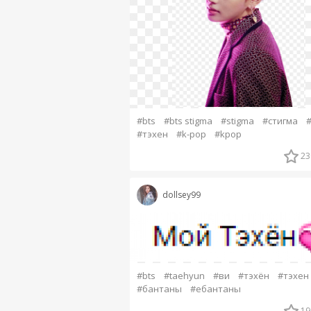
#bts
#bts stigma
#stigma
#стигма
#
#тэхен
#k-pop
#kpop
23
dollsey99
#bts
#taehyun
#ви
#тэхён
#тэхен
#бантаны
#ебантаны
19