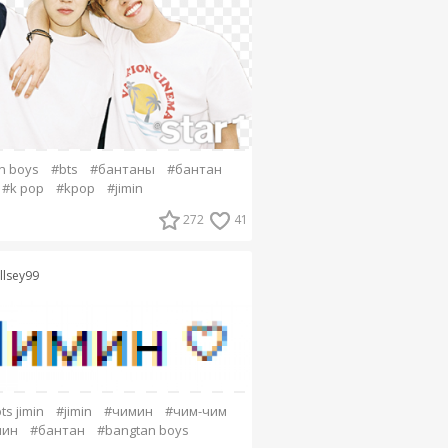
n boys
#bts
#бантаны
#бантан
#k pop
#kpop
#jimin
272
41
llsey99
ts jimin
#jimin
#чимин
#чим-чим
мин
#бантан
#bangtan boys