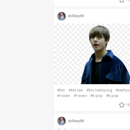
dollsey99
#bts
#bts tae
#bts taehyung
#taehy
#тэхён
#тэхен
#k-pop
#k pop
18
dollsey99