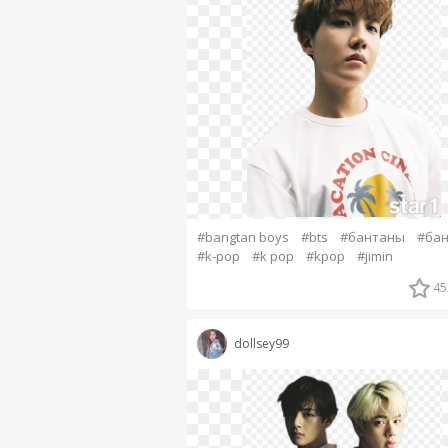
#bangtan boys
#bts
#бантаны
#бан
#k-pop
#k pop
#kpop
#jimin
45
dollsey99