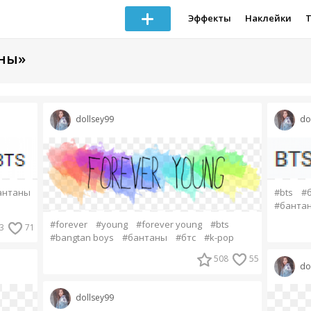
Эффекты
Наклейки
аны»
dollsey99
do
антаны
#bts
#
#банта
#forever
#young
#forever young
#bts
3
71
#bangtan boys
#бантаны
#бтс
#k-pop
508
55
do
dollsey99