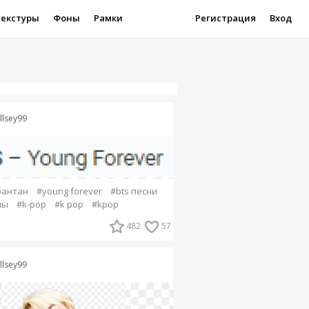
Текстуры
Фоны
Рамки
Регистрация
Вход
llsey99
бантан
#young forever
#bts песни
ны
#k-pop
#k pop
#kpop
482
57
llsey99