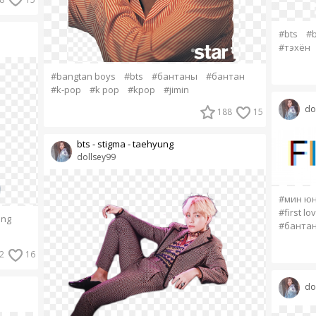
#bts
#b
#тэхён
#bangtan boys
#bts
#бантаны
#бантан
#k-pop
#k pop
#kpop
#jimin
do
188
15
bts - stigma - taehyung
dollsey99
#мин юн
#first lo
ung
#банта
2
16
do