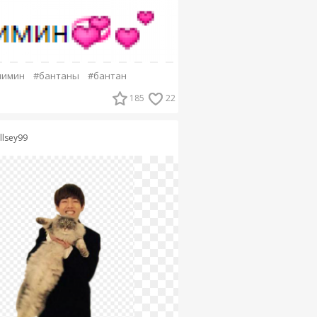
чимин
#бантаны
#бантан
185
22
llsey99