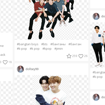
do
#bangtan boys
#bts
#бантаны
#бантан
one
#k-pop
#k pop
#kpop
#jimin
back
259
26
3
18
dollsey99
#bangta
#k-pop
do