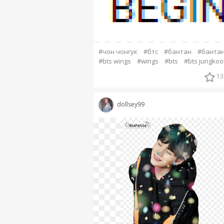
#чон чонгук
#бтс
#бантан
#банта
#bts wings
#wings
#bts
#bts jungkoo
13
dollsey99