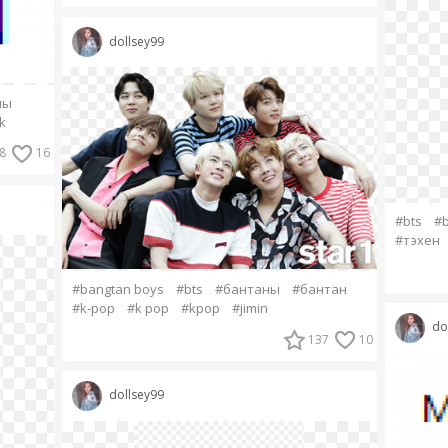
dollsey99
ны
k
8
16
#bts
#b
#тэхен
#bangtan boys
#bts
#бантаны
#бантан
#k-pop
#k pop
#kpop
#jimin
do
137
10
dollsey99