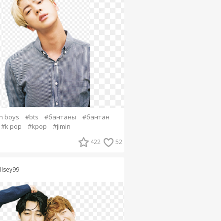
n boys
#bts
#бантаны
#бантан
#k pop
#kpop
#jimin
422
52
llsey99