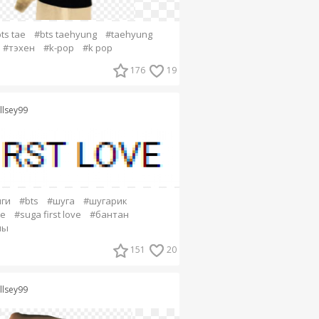
ts tae
#bts taehyung
#taehyung
#тэхен
#k-pop
#k pop
176
19
llsey99
ги
#bts
#шуга
#шугарик
ve
#suga first love
#бантан
ны
151
20
llsey99