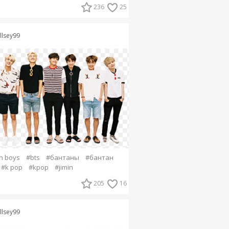
236
25
llsey99
n boys
#bts
#бантаны
#бантан
#k pop
#kpop
#jimin
205
16
llsey99