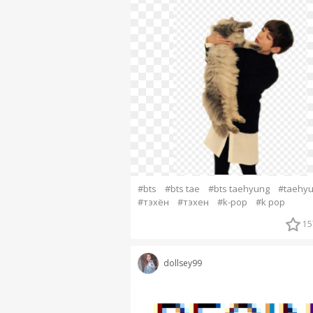
#bts
#bts tae
#bts taehyung
#taehy
#тэхён
#тэхен
#k-pop
#k pop
15
dollsey99