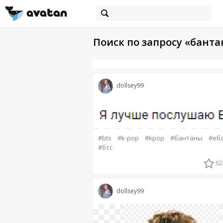
Поиск по запросу «бант
dollsey99
#bts
#k-pop
#kpop
#бантаны
#еб
#бтс
62
dollsey99