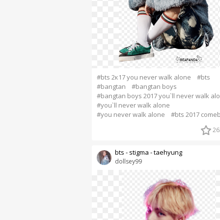
#bts 2к17 you never walk alone
#bts
#bangtan
#bangtan boys
#bangtan boys 2017 you`ll never walk al
#you`ll never walk alone
#you never walk alone
#bts 2017 come
26
bts - stigma - taehyung
dollsey99