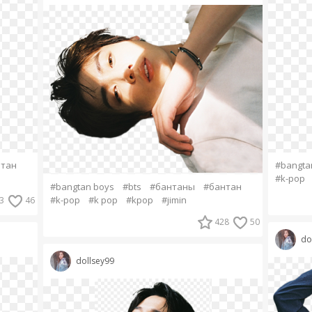
тан
#bangta
#k-pop
#bangtan boys
#bts
#бантаны
#бантан
#k-pop
#k pop
#kpop
#jimin
3
46
428
50
do
dollsey99