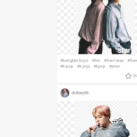
#bangtan boys
#bts
#бантаны
#бан
#k-pop
#k pop
#kpop
#jimin
38
dollsey99