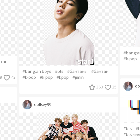
#bangta
#k-pop
тан
#bangtan boys
#bts
#бантаны
#бантан
#k-pop
#k pop
#kpop
#jimin
9
43
do
380
35
dollsey99
#bts
#b
#bts чи