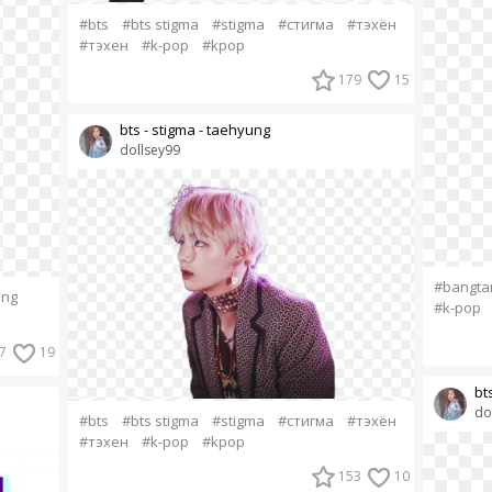
#bts
#bts stigma
#stigma
#стигма
#тэхён
#тэхен
#k-pop
#kpop
179
15
bts - stigma - taehyung
dollsey99
#bangta
ung
#k-pop
7
19
bt
do
#bts
#bts stigma
#stigma
#стигма
#тэхён
#тэхен
#k-pop
#kpop
153
10