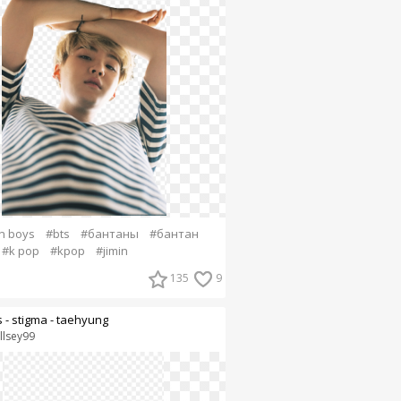
n boys
#bts
#бантаны
#бантан
#k pop
#kpop
#jimin
135
9
s - stigma - taehyung
llsey99