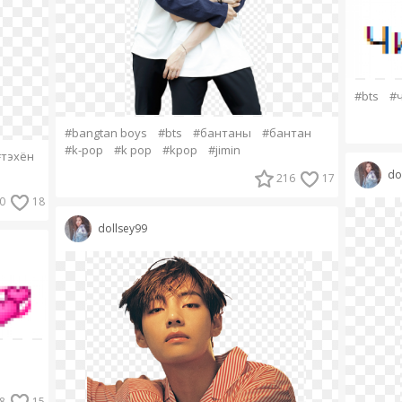
#bts
#
#bangtan boys
#bts
#бантаны
#бантан
#k-pop
#k pop
#kpop
#jimin
тэхён
do
216
17
0
18
dollsey99
8
15