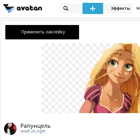
Эффекты
Н
Применить наклейку
Рапунцель
smell_of_night