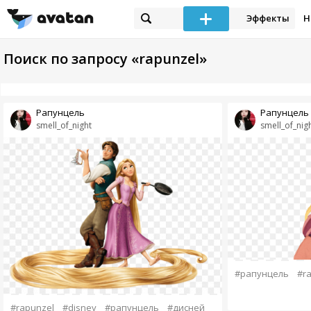
Эффекты
Н
Поиск по запросу «rapunzel»
Рапунцель
Рапунцель
smell_of_night
smell_of_nig
#рапунцель
#r
#rapunzel
#disney
#рапунцель
#дисней