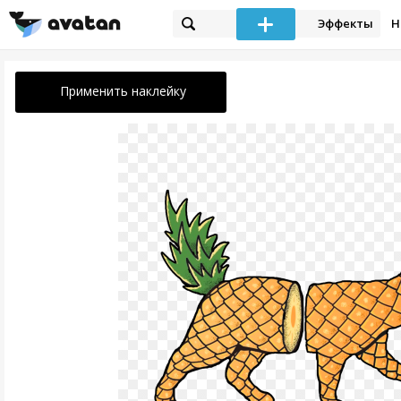
Эффекты
Н
Применить наклейку