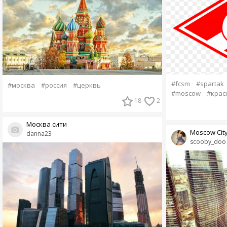
#fcsm
#spartak
#москва
#россия
#церквь
#moscow
#крас
18
2
Москва сити
Moscow Cit
danna23
scooby_doo