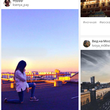
Муррр
ksenya_pay
#ночная
#моск
Вид на Мос
tvoya_m0the