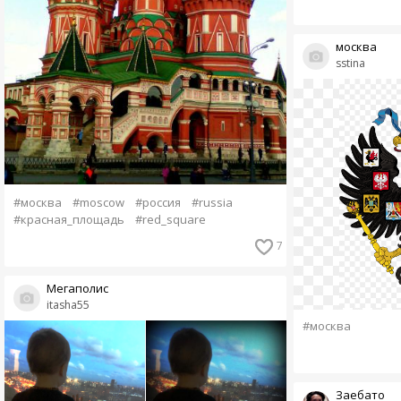
москва
sstina
#москва
#moscow
#россия
#russia
#красная_площадь
#red_square
7
Мегаполис
itasha55
#москва
Заебато