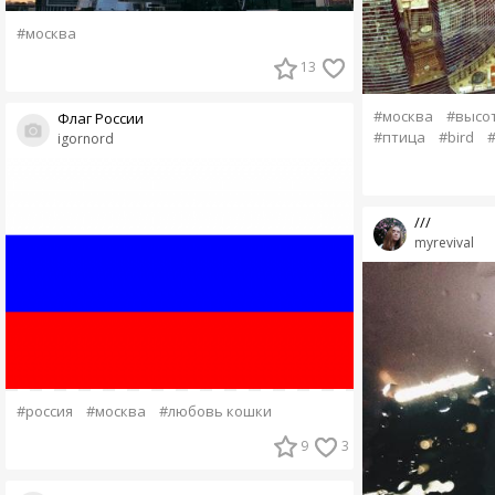
#москва
13
#москва
#высо
Флаг России
#птица
#bird
igornord
///
myrevival
#россия
#москва
#любовь кошки
9
3