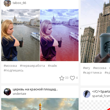
taboo_66
#москва
#перваяработа
#лайк
#мгу
#москва
#подпишись
#карттинка
#е
33
4
церквь на красной площад...
</C/>Sparta
undertaie
spartak_fcs