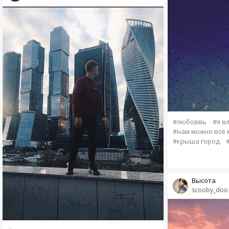
#любоввь
#я в
#нам можно всё
#крыша город
Высота
scooby_doo