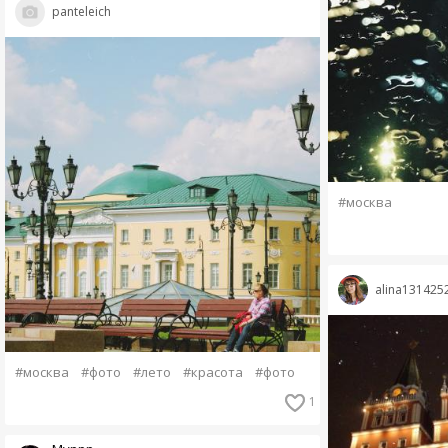
panteleich
#москва
alina131425
#москва
#фото
#лето
#красота
#фото
1