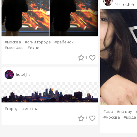
ksenya_pay
#москва
#огни города
#ребенок
#мальчик
#окно
1
hotel_hell
#город
#москва
#ава
#на вау
#москва
#мода
1