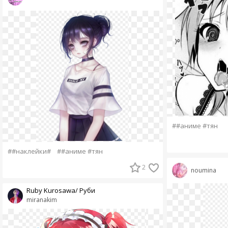
##аниме #тян
##наклейки#
##аниме #тян
2
noumina
Ruby Kurosawa/ Руби
miranakim