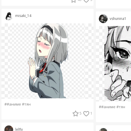
misaki_14
vshunina1
##аниме #тян
##аниме #тян
5
1
lelfly