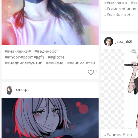
##милашка
##я
##самолюбивая-
##ялюблюсебя
jepa_hh2f
##наклейки#
##единорог
##moon#poom#jigfh
##glitche
##надписи#лунтик
##аниме
##аниме #тян
2
cmotpu
##аниме #тян