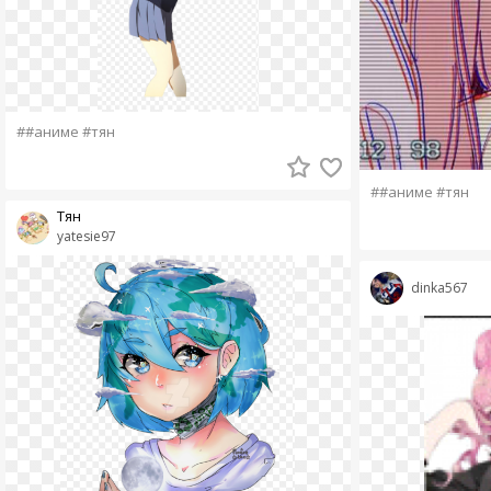
##аниме #тян
##аниме #тян
Тян
yatesie97
dinka567