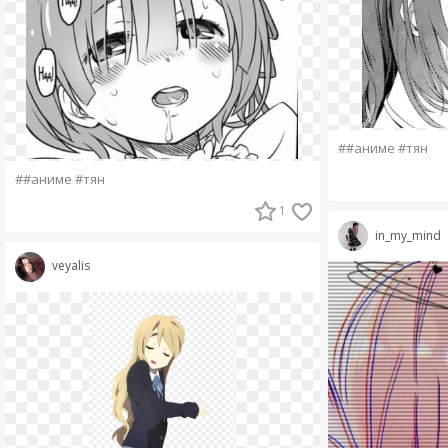
##аниме #тян
##аниме #тян
1
in_my_mind
veyalis