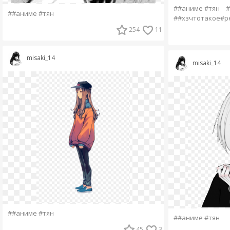
##аниме #тян
#
##аниме #тян
##хзчтотакое#р
254
11
misaki_14
misaki_14
##аниме #тян
##аниме #тян
45
3