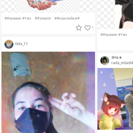
##аниме #тян
##земля
##наклейки#
1
##аниме #тян
felix_17
Это я
rada_milash