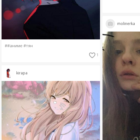
molinerka
##аниме #тян
1
kirapa