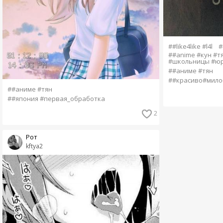
##like4like #l4l
#
##anime #кун #т
#школьницы #юри
##аниме #тян
##красиво#мило
##аниме #тян
##япония #первая_обработка
2
Рот
kftya2