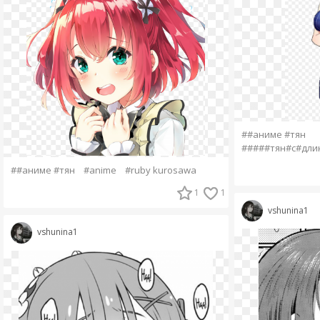
##аниме #тян
#####тян#с#дли
##аниме #тян
#anime
#ruby kurosawa
1
1
vshunina1
vshunina1