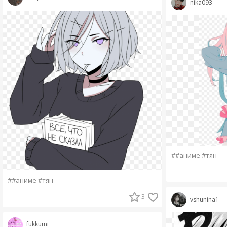
nika093
##аниме #тян
##аниме #тян
3
vshunina1
fukkumi