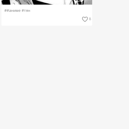
##аниме #тян
8