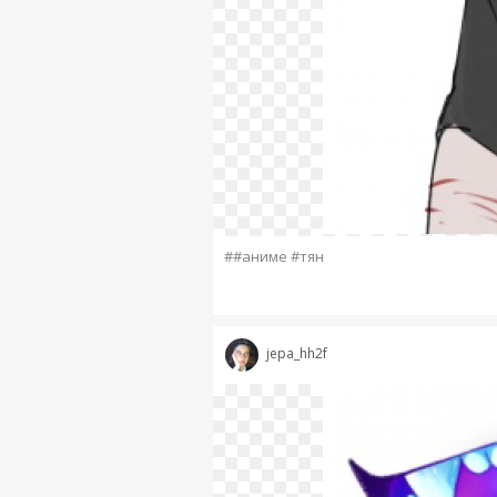
##аниме #тян
jepa_hh2f