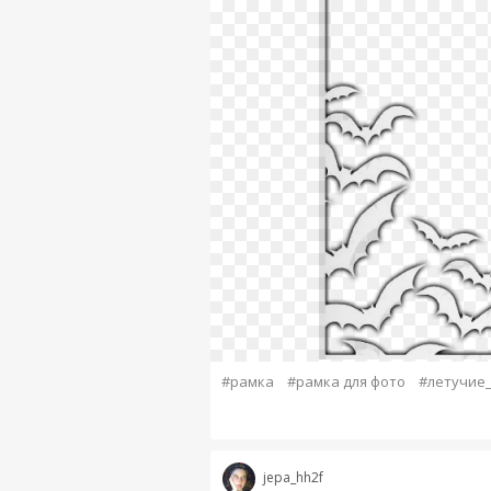
#рамка
#рамка для фото
#летучие
jepa_hh2f