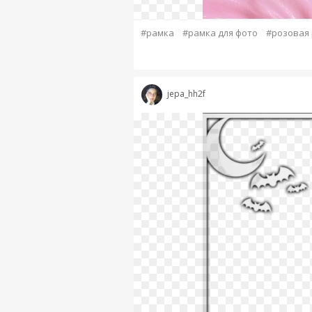
#рамка
#рамка для фото
#розовая
jepa_hh2f