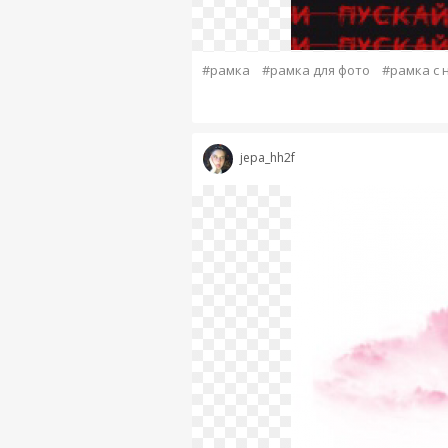
#рамка
#рамка для фото
#рамка с 
jepa_hh2f