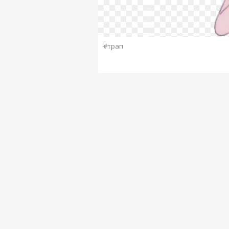
#трап