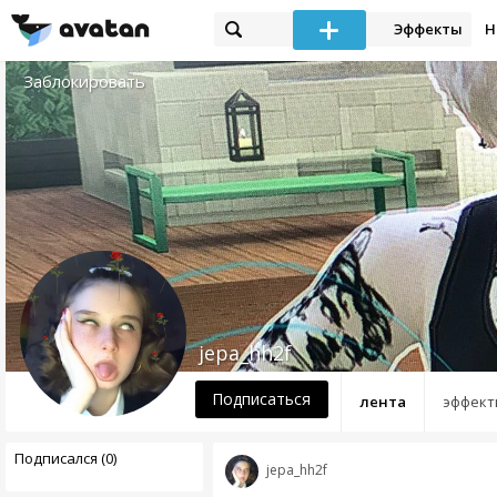
Эффекты
Н
Заблокировать
jepa_hh2f
Подписаться
лента
эффект
Подписался (0)
jepa_hh2f