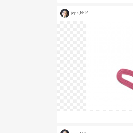
jepa_hh2f