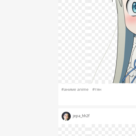
#аниме anime
#тян
jepa_hh2f