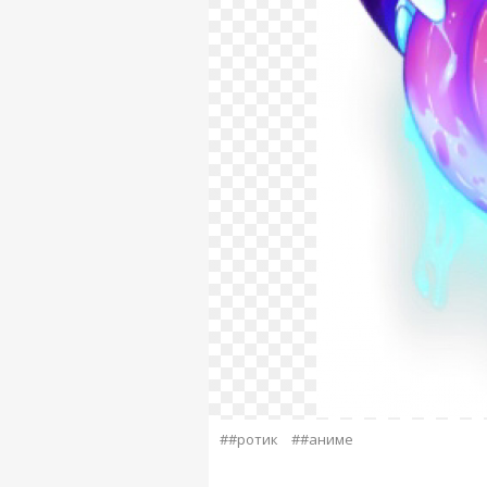
##ротик
##аниме