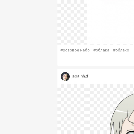
#розовое небо
#облака
#облако
jepa_hh2f