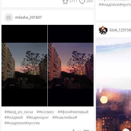
2717
264
##надписи#лунт
milasha_201807
lizok_123156
##вид_из_окна
##космос
##фон#лиловый
##элджей
##единорог
##наклейки#
##надписи#лунтик