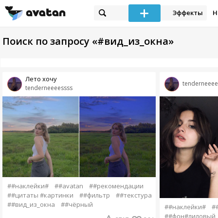
Эффекты
Н
Поиск по запросу «#вид_из_окна»
Лето хочу
tenderneeee
tenderneeeessss
##наклейки#
##avatan
##рекомендации
##цитаты #картинки
##фильтр
##текстура
##вид_из_окна
##чёрный
##наклейки#
#
##фон#лиловый