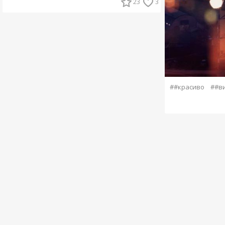
23
3
##красиво
##в