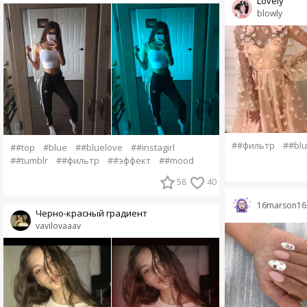
Lovely
blowly
##фильтр
##blu
##top
#blue
##bluelove
##instagirl
##tumblr
##фильтр
##эффект
##mood
58
40
16marson16
Черно-красный градиент
vavilovaaav