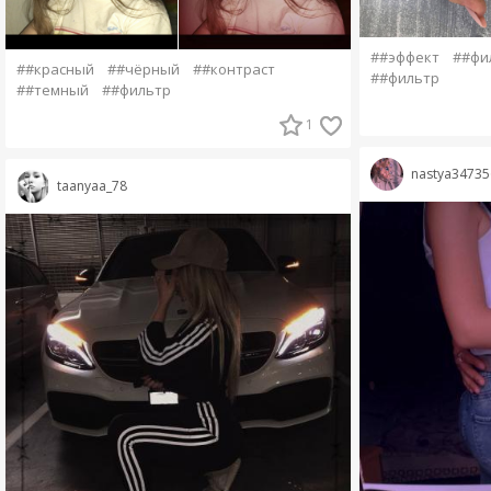
##эффект
##фи
##красный
##чёрный
##контраст
##фильтр
##темный
##фильтр
1
nastya34735
taanyaa_78