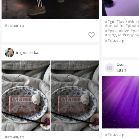
##girl #love #like
#beautiful #phot
##фильтр
##pink #love #р
#сердца #сердеч
1
##фильтр
ira_kuharska
Фил
listaff
##фильтр
##фильтр