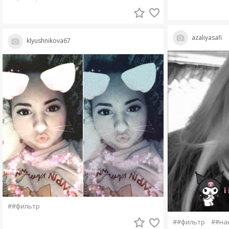
azaliyasafi
klyushnikova67
##фильтр
##фильтр
##на