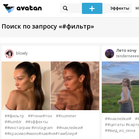
Эффекты
Н
Поиск по запросу «#фильтр»
Лето хочу
blowly
tenderneeee
##фильтр
##тени#тон
##summer
##наклейки#
#
##tumblr
##эффекты
##цитаты #карт
##инстаграм #instagram
##наклейки#
##вид_из_окна
##красиво#мило#лав#ня#тамблер#