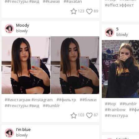
##текстуры #вид
##kawaii
##avatan
#effect эффект
123
89
Moody
5
blowly
blowly
##инстаграм #instagram
##фильтр
##блики
##top
##tumblr
##текстуры #вид
##tumblr
##rainbow
##фи
103
87
##текстура
I'm blue
blowly