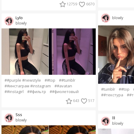
12759
6670
Lylo
blowly
blowly
##purple #newstyle
##top
##tumblr
##инстаграм #instagram
##avatan
#tumblr
##top
##instagirl
##фильтр
##фиолетовый
##текстура
##т
643
517
Sss
⛓
blowly
blowly