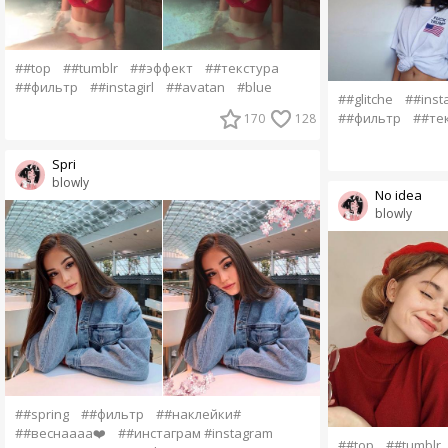
##top
##tumblr
##эффект
##текстура
##фильтр
##instagirl
##avatan
#blue
##glitche
##insta
##фильтр
##те
170
128
Spri
blowly
No idea
blowly
##spring
##фильтр
##наклейки#
##веснаааа❤️
##инстаграм #instagram
##top
##tumblr