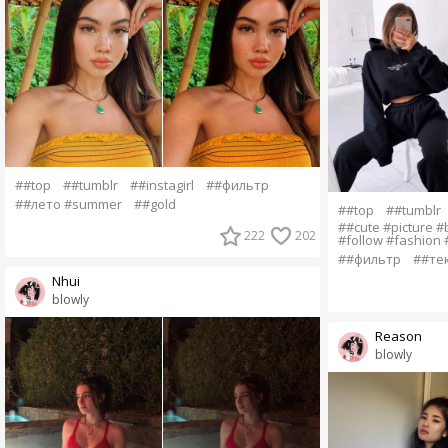
##top
##tumblr
##instagirl
##фильтр
##лето #summer
##gold
##top
##tumblr
##cute #picture #
222
202
#follow #fashion 
##фильтр
##те
Nhui
blowly
Reason
blowly