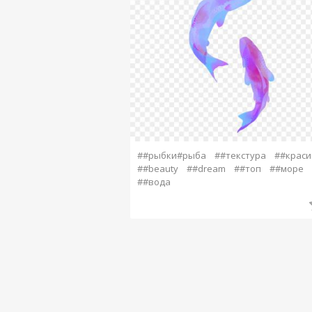
##рыбки#рыба
##текстура
##краси
##beauty
##dream
##топ
##море
##вода