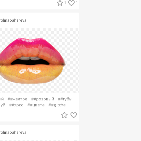
1
1
rolinabahareva
ый
##жёлтое
##розовый
##губы
луй
##ярко
##цвета
##glitche
rolinabahareva