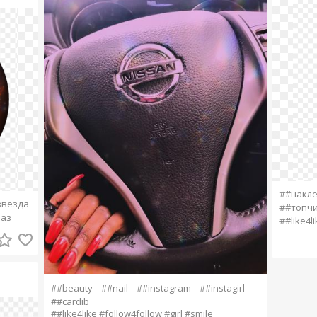
##накл
звезда
##топч
лаз
##like4li
##beauty
##nail
##instagram
##instagirl
##cardib
##like4like #follow4follow #girl #smile