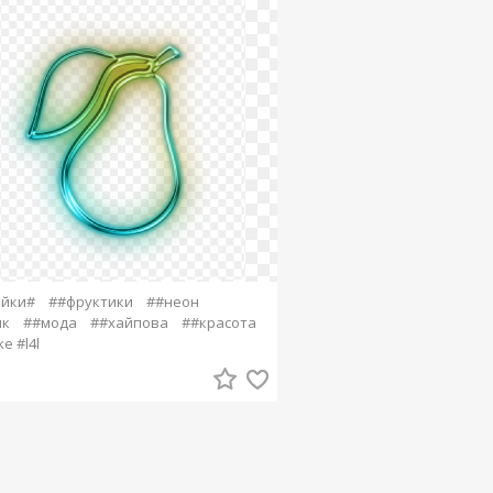
ейки#
##фруктики
##неон
ик
##мода
##хайпова
##красота
ke #l4l