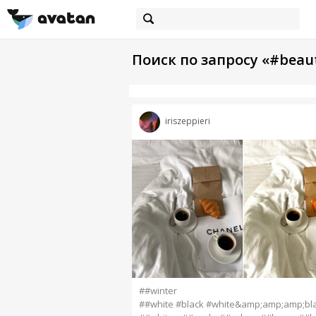
Поиск по запросу «#beau
iriszeppieri
##winter
##white #black #white&amp;amp;amp;bl