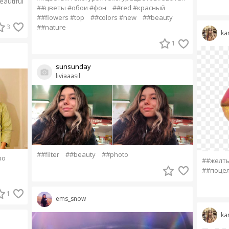
eautiful
##цветы #обои #фон
##red #красный
##flowers #top
##colors #new
##beauty
3
##nature
ka
1
sunsunday
liviaaasil
##filter
##beauty
##photo
во
##желт
##поце
1
ems_snow
ka