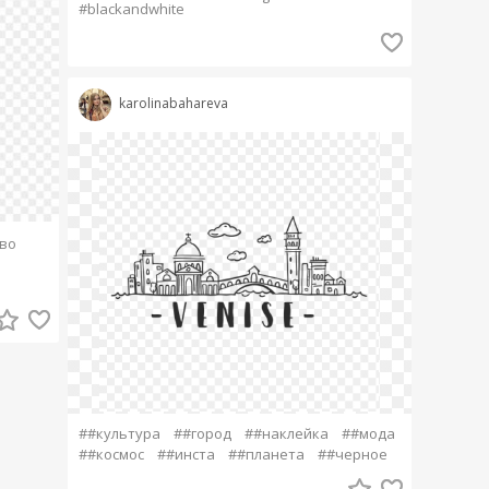
#blackandwhite
karolinabahareva
во
##культура
##город
##наклейка
##мода
##космос
##инста
##планета
##черное