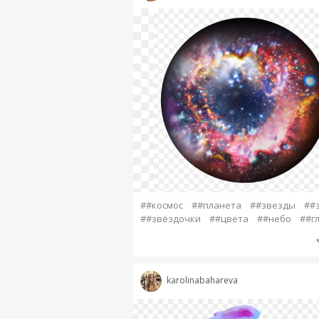
##космос
##планета
##звезды
##
##звёздочки
##цвета
##небо
##г
karolinabahareva