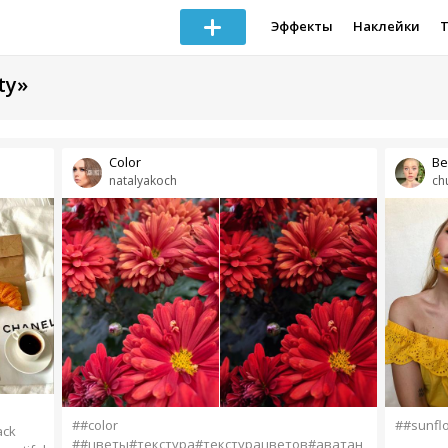
Эффекты
Наклейки
ty»
Color
Be
natalyakoch
ch
##color
##sunfl
ack
##цветы#текстура#текстурацветов#аватан