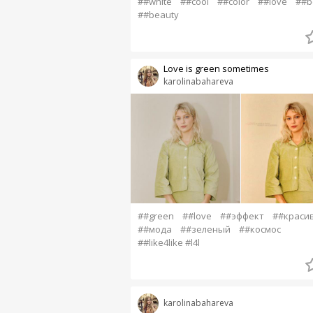
##white
##cool
##color
##love
##b
##beauty
Love is green sometimes
karolinabahareva
##green
##love
##эффект
##краси
##мода
##зеленый
##космос
##like4like #l4l
karolinabahareva