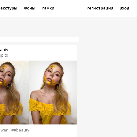
Текстуры
Фоны
Рамки
Регистрация
Вход
auty
upito
ower
##beauty