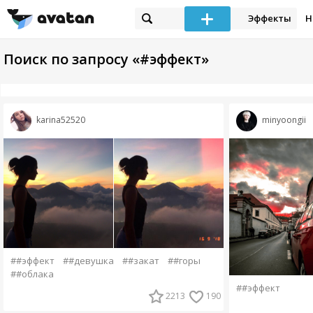
Эффекты
Н
Поиск по запросу «#эффект»
karina52520
minyoongii
##эффект
##девушка
##закат
##горы
##облака
##эффект
2213
190