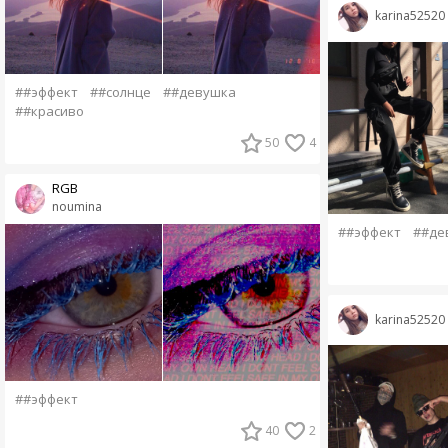
karina52520
##эффект
##солнце
##девушка
##красиво
50
4
RGB
noumina
##эффект
##де
karina52520
##эффект
40
2