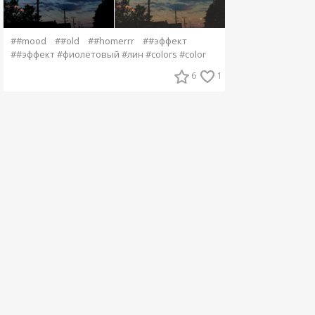
##mood
##old
##homerrr
##эффект
##эффект #фиолетовый #лин #colors #color
6
1