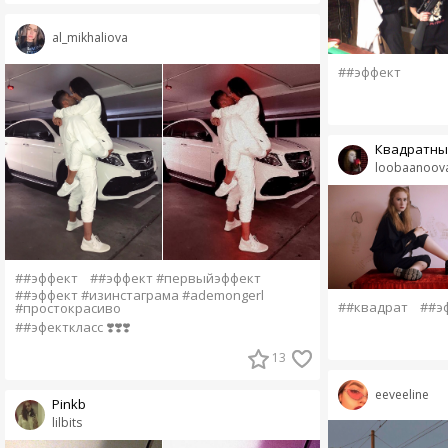
al_mikhaliova
##эффект
Квадратны
loobaanoov
##эффект
##эффект #первыйэффект
##эффект #изинстаграма #ademongerl
##квадрат
##э
#простокрасиво
##эфекткласс ❣️❣️❣️
13
eeveeline
Pinkb
lilbits