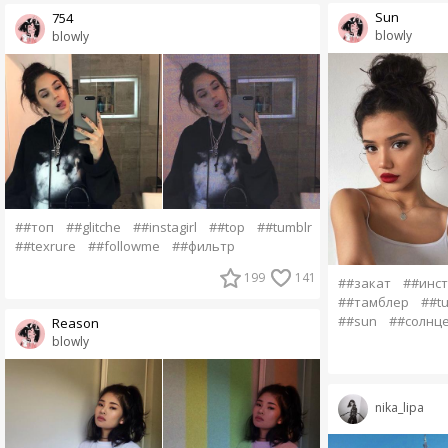
Sun
754
blowly
blowly
##топ
##glitche
##instagirl
##top
##tumblr
##texrure
##followme
##фильтр
199
141
##закат
##инст
##тамблер
##tu
##sun
##солнц
Reason
blowly
nika_lipa