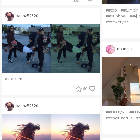
##top
##tumblr
##rainbow
##фи
karina52520
##текстура
noumina
##эффект
66
4
karina52520
##звезды
##зв
##свет #огни
#