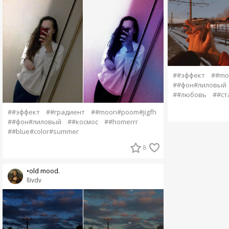
##эффект
##mo
##фон#лиловый
##любовь
##ст
##эффект
##градиент
##moon#poom#jigfh
##фон#лиловый
##космос
##homerrr
##blue#color#summer
8
•old mood.
llivdv