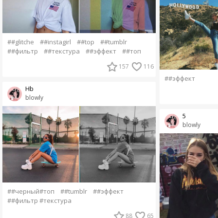
##glitche
##instagirl
##top
##tumblr
##фильтр
##текстура
##эффект
##топ
157
116
##эффект
Hb
blowly
5
blowly
##черный#топ
##tumblr
##эффект
##фильтр #текстура
88
65