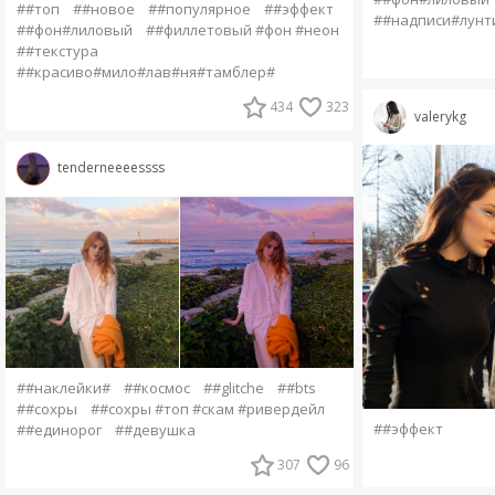
##топ
##новое
##популярное
##эффект
##надписи#лунт
##фон#лиловый
##филлетовый #фон #неон
##текстура
##красиво#мило#лав#ня#тамблер#
434
323
valerykg
tenderneeeessss
##наклейки#
##космос
##glitche
##bts
##сохры
##сохры #топ #скам #ривердейл
##эффект
##единорог
##девушка
307
96