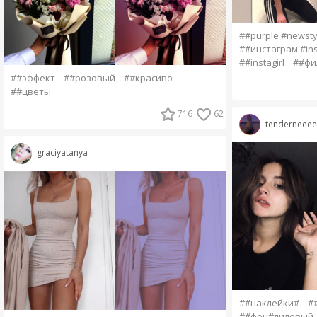
##purple #newsty
##инстаграм #in
##instagirl
##фи
##эффект
##розовый
##красиво
##цветы
716
62
tenderneeee
graciyatanya
##наклейки#
#
##фон#лиловый