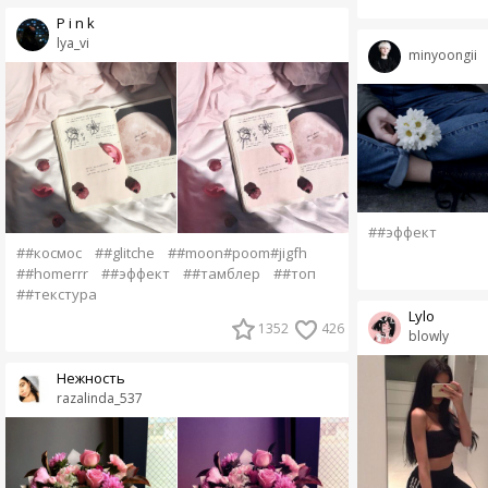
P i n k
lya_vi
minyoongii
##эффект
##космос
##glitche
##moon#poom#jigfh
##homerrr
##эффект
##тамблер
##топ
##текстура
Lylo
1352
426
blowly
Нежность
razalinda_537