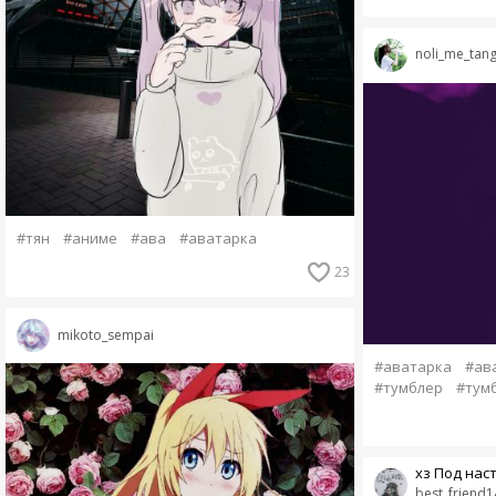
noli_me_tan
#тян
#аниме
#ава
#аватарка
23
mikoto_sempai
#аватарка
#ав
#тумблер
#тум
хз Под наст
best_friend1