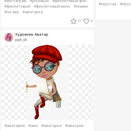
#инстаграм
#розовый
#фиолетовый фон
#простая
#прос
#фиолетовый
#фиолетовый мило
#аниме
#на аву
#аватарка
37
4
Художник Аватар
ppk_xb
#аватария
#ава
#аватарка
#аватрия