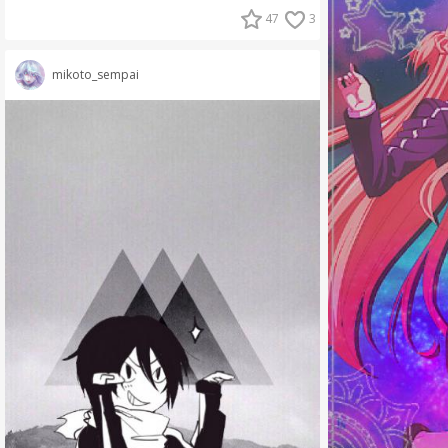
47
3
mikoto_sempai