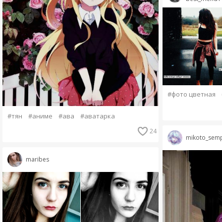
#фото цветная
#тян
#аниме
#ава
#аватарка
24
mikoto_sem
maribes