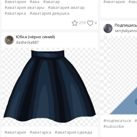
#аватария
#ава
#аватар
#аватария
#ав
#аватария аватары
#аватария аватар
#аватарка
#аватария девушка
219
4
Подпишись
serrjlukyano
Юбка (чёрно синий)
dashecka887
#подписаться
#
#subscribe
#аватария
#аватарка
#аватария одежда