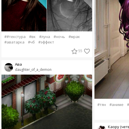
##текстура
#вк
#луна
#ночь
#мрак
#аватарка
#чб
#эффект
55
Ава
daughter_of_a_demon
#тян
#аниме
Каору (чет