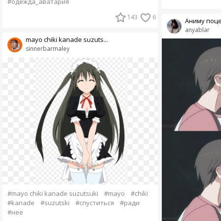
#одежда_аватария
143
6
Аниму поц
anyablar
mayo chiki kanade suzuts...
sinnerbarmaley
#mayo chiki kanade suzutsuki
#mayo
#chiki
#kanade
#suzutski
#спуститься
#ради
#нее