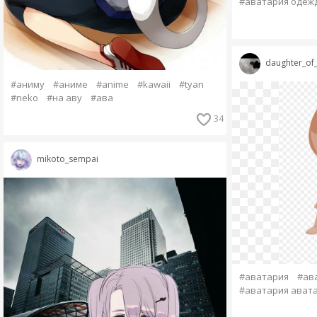
#аватария одеж
daughter_o
#аниму
#аниме
#anime
#kawaii
#tyan
#neko
#на аву
#ава
34
mikoto_sempai
#аватария
#ав
#аватария ават