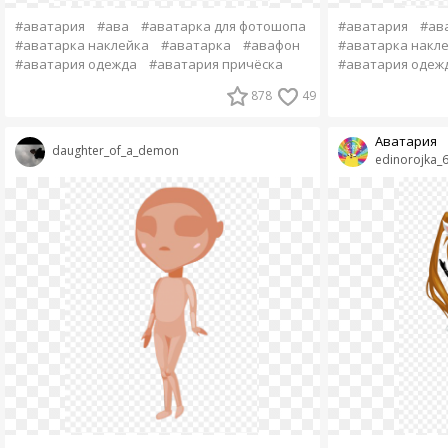
#аватария
#ава
#аватарка для фотошопа
#аватария
#ав
#аватарка наклейка
#аватарка
#авафон
#аватарка накл
#аватария одежда
#аватария причёска
#аватария одеж
878
49
Аватария
daughter_of_a_demon
edinorojka_