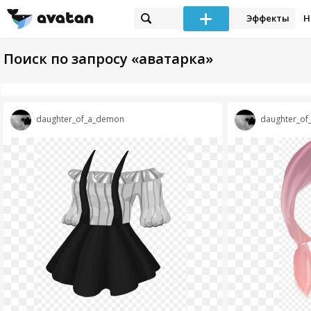
Эффекты
Н
Поиск по запросу «аватарка»
daughter_of_a_demon
daughter_o