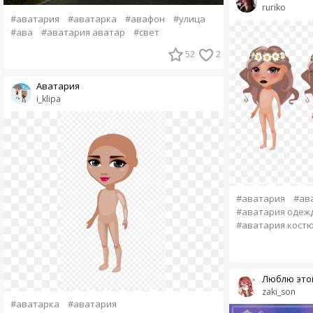
ruriko
#аватария
#аватарка
#авафон
#улица
#ава
#аватария аватар
#свет
52
2
Аватария
i_klipa
#аватария
#ав
#аватария одеж
#аватария кост
Люблю этог
zaki_son
#аватарка
#аватария