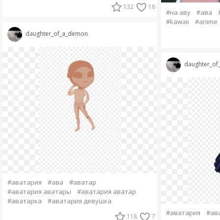
132
16
#на аву
#ава
#kawaii
#anime
daughter_of_a_demon
daughter_o
#аватария
#ава
#аватар
#аватария аватары
#аватария аватар
#аватарка
#аватария девушка
#аватария
#ав
118
7