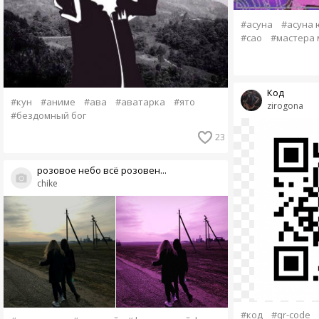
#асуна
#асуна 
#сао
#мастера 
Код
#кун
#аниме
#ава
#аватарка
#ято
zirogona
#бездомный бог
23
розовое небо всё розовен...
chike
#код
#qr-code