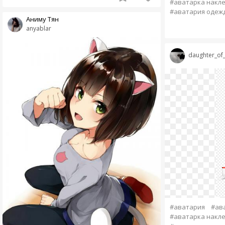
#аватарка накл
#аватария одеж
Аниму Тян
anyablar
daughter_o
#аватария
#ав
#аватарка накл