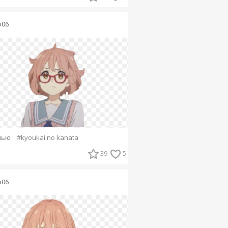
o06
нью
#kyoukai no kanata
39
5
o06