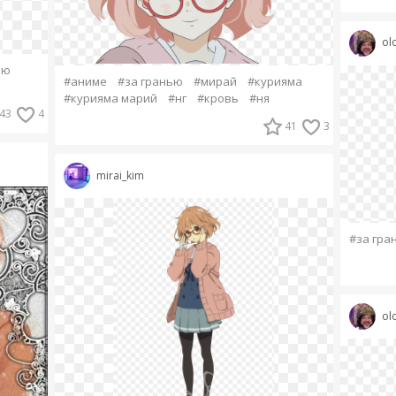
ol
ью
#аниме
#за гранью
#мирай
#курияма
#курияма марий
#нг
#кровь
#ня
43
4
41
3
mirai_kim
#за гра
ol