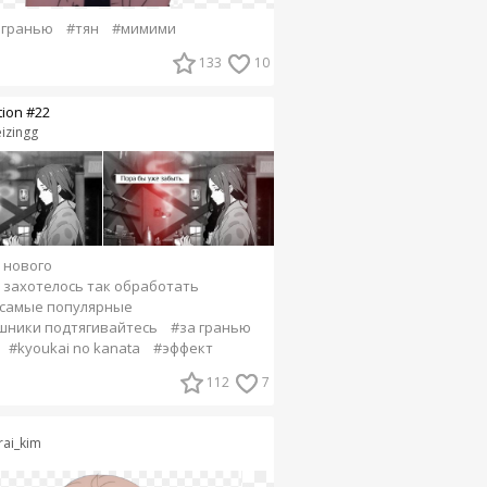
 гранью
#тян
#мимими
133
10
tion #22
izingg
 нового
 захотелось так обработать
 самые популярные
ники подтягивайтесь
#за гранью
#kyoukai no kanata
#эффект
112
7
rai_kim