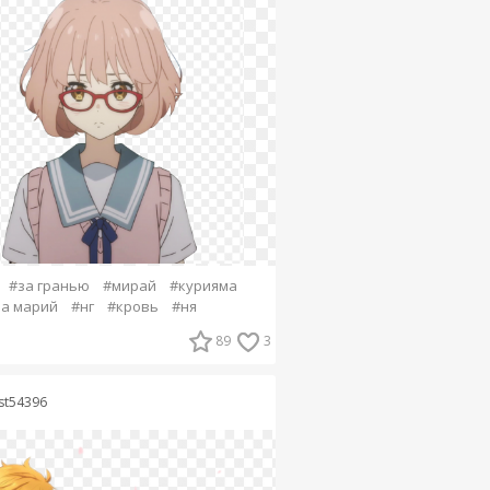
#за гранью
#мирай
#курияма
а марий
#нг
#кровь
#ня
89
3
ist54396