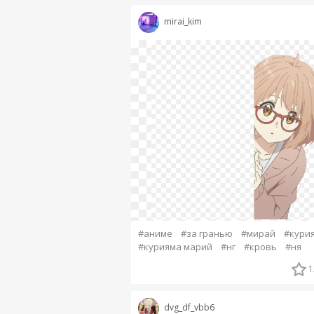
mirai_kim
#аниме
#за гранью
#мирай
#кури
#курияма марий
#нг
#кровь
#ня
1
dvg_df_vbb6