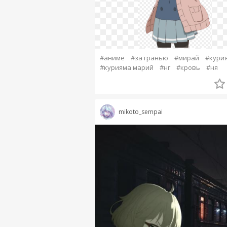
#аниме
#за гранью
#мирай
#кури
#курияма марий
#нг
#кровь
#ня
mikoto_sempai