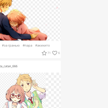
#за гранью
#пара
#акихито
71
6
ta_catan_666