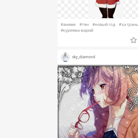
#аниме
#тян
#новый год
#за гран
#курияма марий
sky_diamond