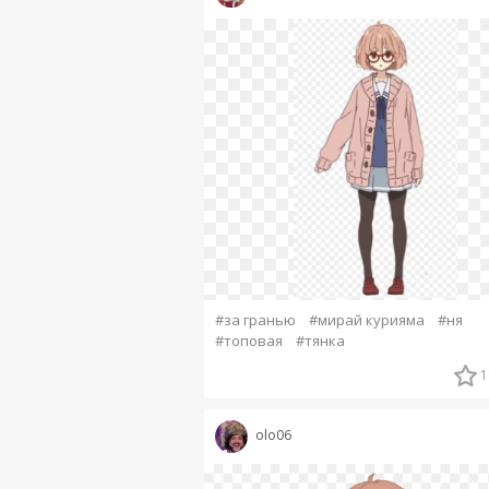
#за гранью
#мирай курияма
#ня
#топовая
#тянка
1
olo06