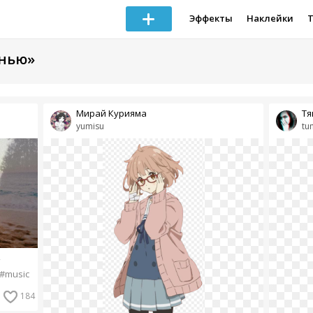
Эффекты
Наклейки
анью»
Мирай Курияма
Тя
yumisu
tu
т
#music
184