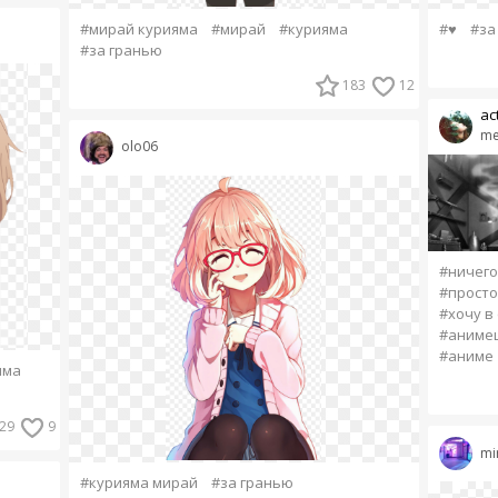
#мирай курияма
#мирай
#курияма
#♥
#за
#за гранью
183
12
ac
me
olo06
#ничего
#просто
#хочу в
#анимеш
#аниме
яма
29
9
mi
#курияма мирай
#за гранью