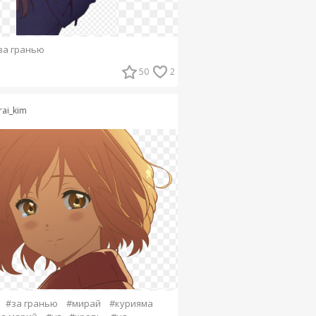
за гранью
50
2
rai_kim
#за гранью
#мирай
#курияма