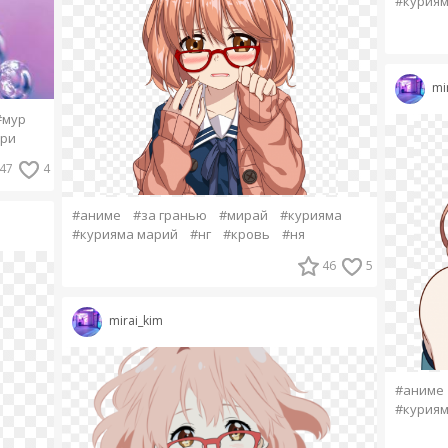
#куриям
mi
#мур
ри
47
4
#аниме
#за гранью
#мирай
#курияма
#курияма марий
#нг
#кровь
#ня
46
5
mirai_kim
#аниме
#куриям