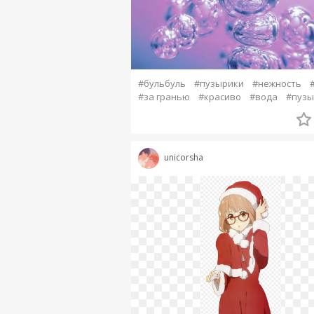
#бульбуль
#пузырики
#нежность
#за гранью
#красиво
#вода
#пузы
unicorsha