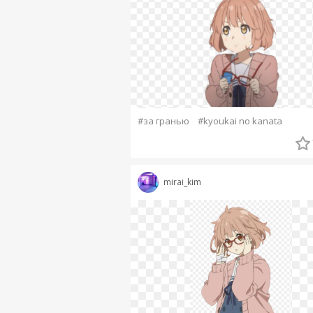
#за гранью
#kyoukai no kanata
mirai_kim