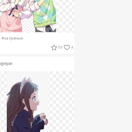
#за гранью
59
4
higotyan