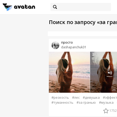
Поиск по запросу «за гр
просто
dashapanchuk31
#резкость
#лес
#девушка
#эффек
#туманность
#за гранью
#музыка
1752