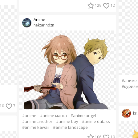
129
12
Anime
nektarindzn
#аниме
#куриям
10
7
kr
#anime
#anime манга
#anime angel
#anime another
#anime boy
#anime datass
#anime kawaii
#anime landscape
106
19