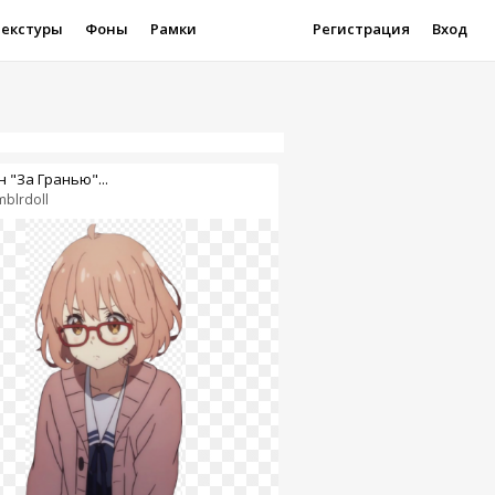
Текстуры
Фоны
Рамки
Регистрация
Вход
н "За Гранью"...
mblrdoll