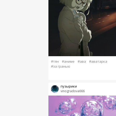
#тян
#аниме
#ава
#аватарка
#за гранью
пузырики
vinogradova666