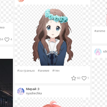
яма
#anime
64
4
ic
#за гранью
#аниме
#тян
60
1
Мирай :3
nyashechka