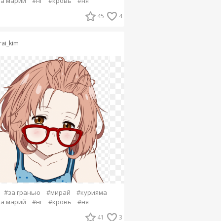
а марий
#нг
#кровь
#ня
45
4
rai_kim
#за гранью
#мирай
#курияма
а марий
#нг
#кровь
#ня
41
3