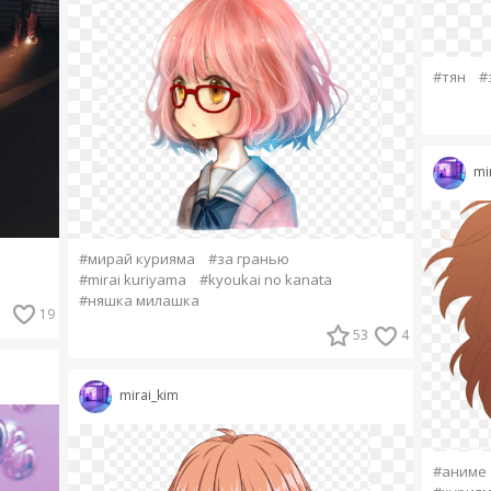
#тян
#
mi
#мирай курияма
#за гранью
#mirai kuriyama
#kyoukai no kanata
#няшка милашка
19
53
4
mirai_kim
#аниме