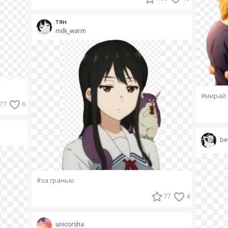
тян
milk_warm
#мирай
77
6
be
#за гранью
77
4
unicorsha