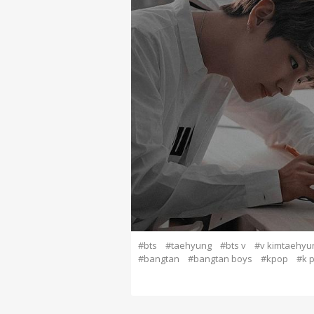
#bts
#taehyung
#bts v
#v kimtaehyu
#bangtan
#bangtan boys
#kpop
#k 