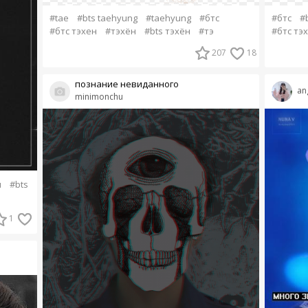
#tae
#bts taehyung
#taehyung
#бтс
#бтс
#
#бтс тэхен
#тэхён
#bts тэхён
#тэ
#бтс тэ
207
18
познание невиданного
an
minimonchu
н
#bts
1