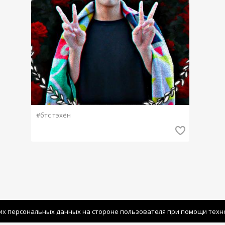
#бтс тэхён
их персональных данных на стороне пользователя при помощи технол