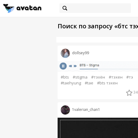
Поиск по запросу «бтс тэ
dollsey99
#bts
#stigma
#тэхён
#тэхен
#тэ
#taehyung
#tae
#bts тэхен
34
1valerian_chan1