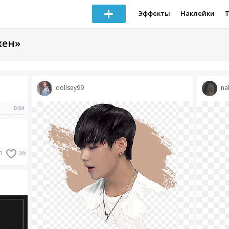
Эффекты
Наклейки
хен»
dollsey99
na
1
36