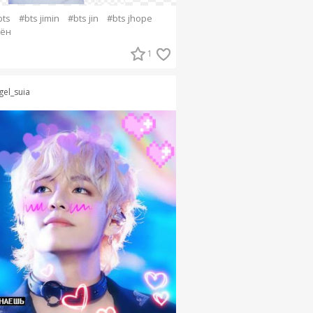
bts
#bts jimin
#bts jin
#bts jhope
хён
1
gel_suia