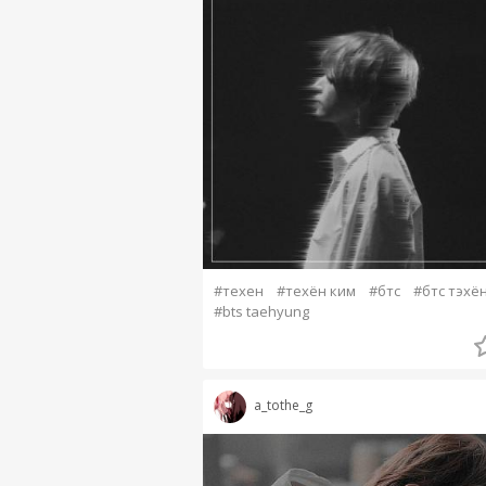
#техен
#техён ким
#бтс
#бтс тэхё
#bts taehyung
a_tothe_g