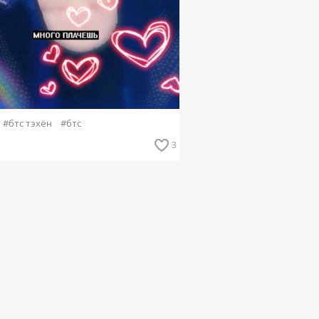
#бтс тэхён
#бтс
3