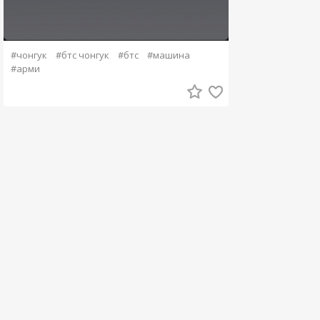
#чонгук
#бтс чонгук
#бтс
#машина
#арми