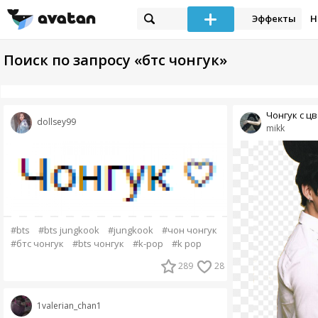
Эффекты
Н
Поиск по запросу «бтс чонгук»
Чонгук с ц
dollsey99
mikk
#bts
#bts jungkook
#jungkook
#чон чонгук
#бтс чонгук
#bts чонгук
#k-pop
#k pop
289
28
1valerian_chan1