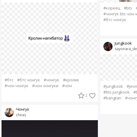
#кореец
#bts
#чонгук bts чон 
#бтс чонгук
Jungkook
sayonara_de
#бтс
#бтс чонгук
#чонгук
#кролик
#чон чонгук
#чон чонгуки
#чон
#jungkook
#jeon
#bts jungkook
#
2
#bangtan
#чонг
Чонгук
cheas