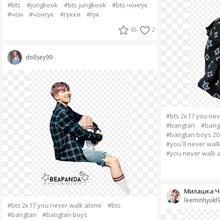
#bts
#jungkook
#bts jungkook
#bts чонгук
#чон
#чонгук
#гукки
#гук
45
2
dollsey99
#bts 2к17 you nev
#bangtan
#bang
#bangtan boys 201
#you`ll never wal
#you never walk 
Милашка Ч
leeminhyukl
#bts 2к17 you never walk alone
#bts
#bangtan
#bangtan boys