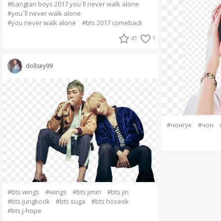
#bangtan boys 2017 you`ll never walk alone
#you`ll never walk alone
#you never walk alone
#bts 2017 comeback
41
1
dollsey99
#чонгук
#чон
#bts wings
#wings
#bts jimin
#bts jin
#bts jungkook
#bts suga
#bts hoseok
#bts j-hope