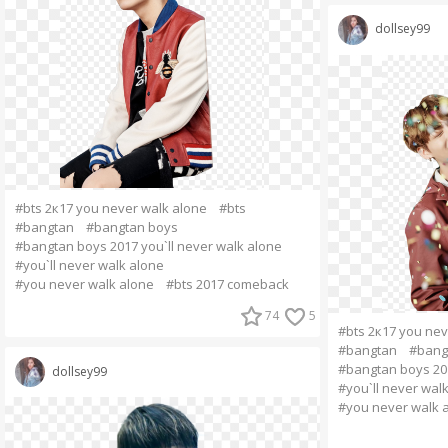
dollsey99
#bts 2к17 you never walk alone
#bts
#bangtan
#bangtan boys
#bangtan boys 2017 you`ll never walk alone
#you`ll never walk alone
#you never walk alone
#bts 2017 comeback
74
5
#bts 2к17 you nev
#bangtan
#bang
#bangtan boys 201
dollsey99
#you`ll never wal
#you never walk 