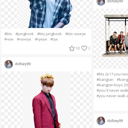
dollsey99
#bts
#jungkook
#bts jungkook
#bts чонгук
#чон
#чонгук
#гукки
#гук
50
2
dollsey99
#bts 2к17 you nev
#bangtan
#bang
#bangtan boys 201
#you`ll never wal
#you never walk 
dollsey99