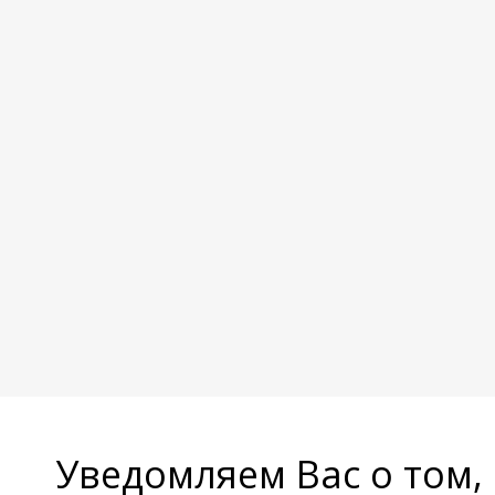
Уведомляем Вас о том,