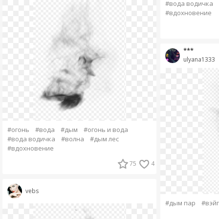
#вода водичка
#вдохновение
***
ulyana1333
#огонь
#вода
#дым
#огонь и вода
#вода водичка
#волна
#дым лес
#вдохновение
75
4
vebs
#дым пар
#вэй