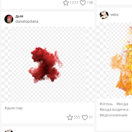
1373
198
vebs
дым
danatopdana
#огонь
#вода
#дым пар
#вода водичка
#вдохновение
555
51