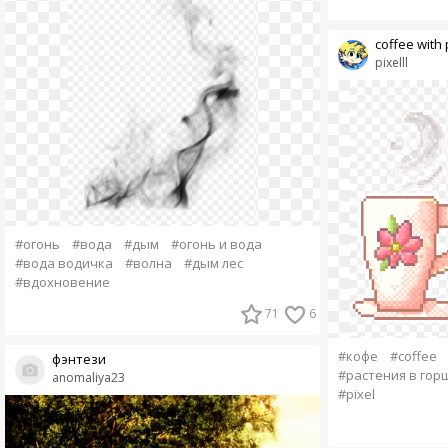
coffee with 
pixelll
#огонь
#вода
#дым
#огонь и вода
#вода водичка
#волна
#дым лес
#вдохновение
71
6
#кофе
#coffee
фэнтези
#растения в гор
anomaliya23
#pixel