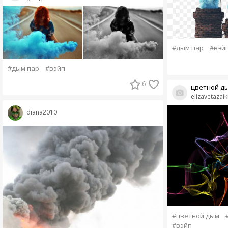
#дым пар
#вэй
#дым пар
#вэйп
6
цветной д
elizavetazaik
diana2010
#цветной дым
#вэйп