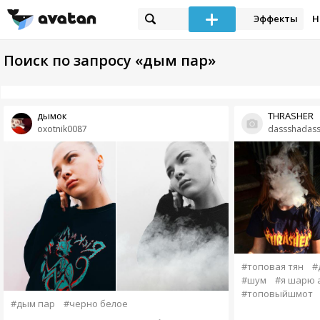
Эффекты
Н
Поиск по запросу «дым пар»
дымок
THRASHER
oxotnik0087
dassshadas
#топовая тян
#
#шум
#я шарю 
#топовыйшмот
#дым пар
#черно белое