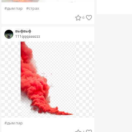
#дым пар
#страх
6
выфвыф
111qqqaaazzz
#дым пар