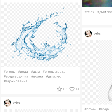
#relax
#дым па
vebs
#огонь
#вода
#дым
#огонь и вода
#вода водичка
#волна
#дым лес
#вдохновение
101
13
vebs
#огонь
#вода