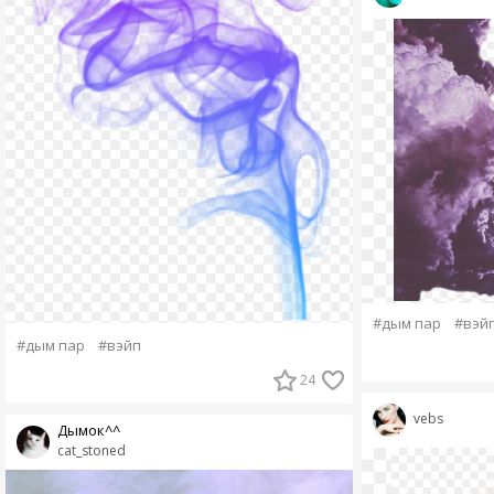
#дым пар
#вэй
#дым пар
#вэйп
24
vebs
Дымок^^
cat_stoned