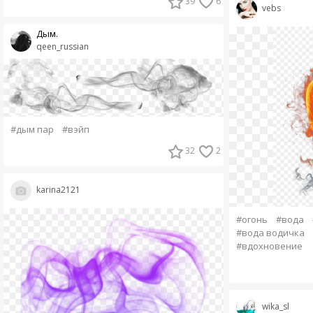
39
6
vebs
Дым.
qeen_russian
#дым пар
#вэйп
32
2
karina2121
#огонь
#вода
#вода водичка
#вдохновение
wika_sl