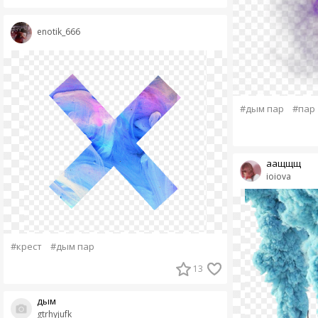
enotik_666
#дым пар
#пар
аащщщ
ioiova
#крест
#дым пар
13
дым
gtrhyjufk