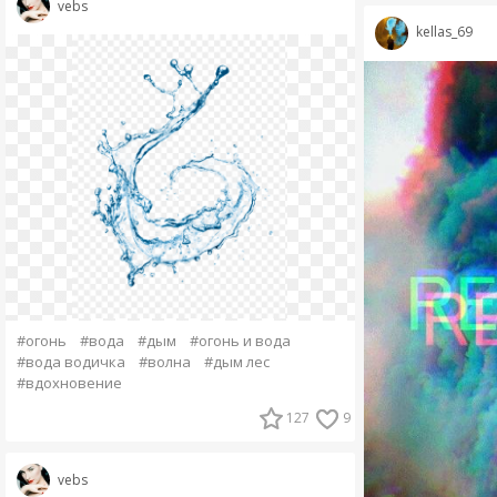
vebs
kellas_69
#огонь
#вода
#дым
#огонь и вода
#вода водичка
#волна
#дым лес
#вдохновение
127
9
vebs