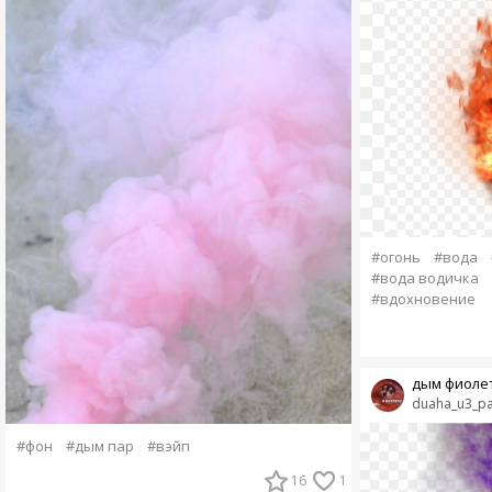
#огонь
#вода
#вода водичка
#вдохновение
дым фиоле
duaha_u3_pa
#фон
#дым пар
#вэйп
16
1