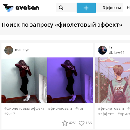
Эффекты
Н
Поиск по запросу «фиолетовый эффект»
Гы
madelyn
dk_lavv11
#фиолетовый эффект
#фиолеовый
#топ
#фиолетовый
#
#2к17
#эффект
#прик
4251
186