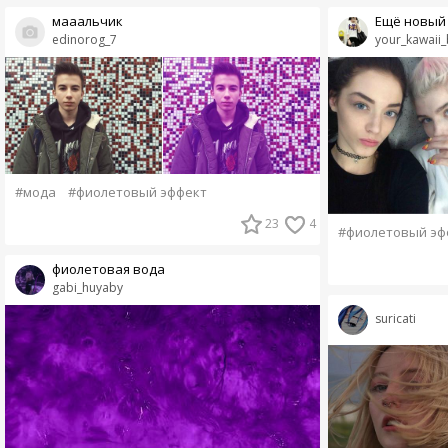
мааальчик
Ещё новый
edinorog_7
your_kawaii_
#мода
#фиолетовый эффект
23
4
#фиолетовый эф
фиолетовая вода
gabi_huyaby
suricati