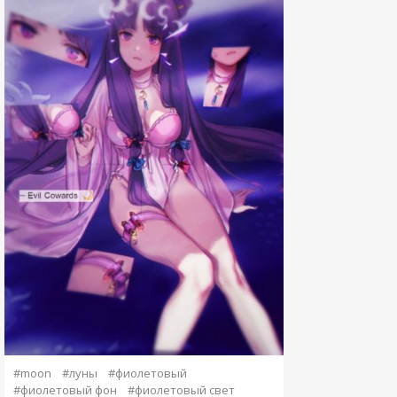
#moon
#луны
#фиолетовый
#фиолетовый фон
#фиолетовый свет