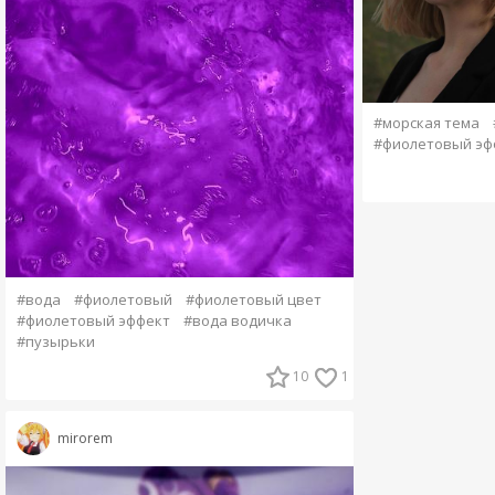
#морская тема
#фиолетовый эф
#вода
#фиолетовый
#фиолетовый цвет
#фиолетовый эффект
#вода водичка
#пузырьки
10
1
mirorem