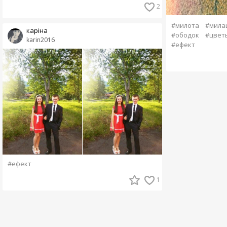
2
#милота
#мила
каріна
#ободок
#цвет
karin2016
#ефект
#ефект
1