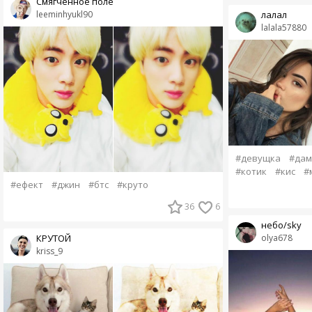
Смягчённое поле
leeminhyukl90
лалал
lalala57880
#девущка
#дам
#котик
#кис
#
#ефект
#джин
#бтс
#круто
36
6
небо/sky
olya678
КРУТОЙ
kriss_9