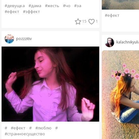
#девущка
#дама
#жесть
#чо
#за
#ефект
#эффект
#ефект
15
1
pozzzitiv
kalachnikyuli
#
#ефект
#
#люблю
#
#странноесущество