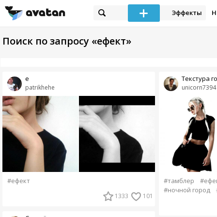
Эффекты
Н
Поиск по запросу «ефект»
е
Текстура г
patrikhehe
unicorn7394
#ефект
#тамблер
#ефе
#ночной город
1333
101