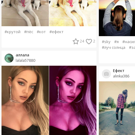
#крутой
#пёс
#кот
#ефект
24
2
#sky
#я
#наси
#луч солнца
#з
аллала
lalala57880
Ефект
alinka386