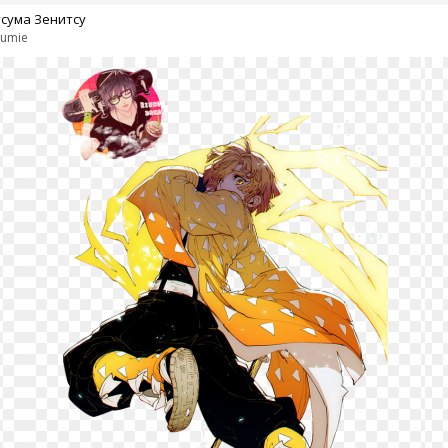
тсума Зенитсу
umie