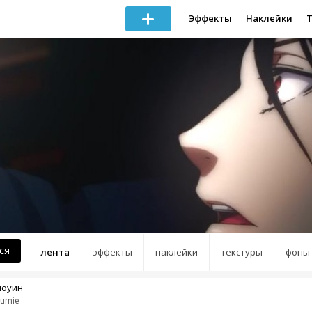
Эффекты
Наклейки
ся
лента
эффекты
наклейки
текстуры
фоны
лоуин
umie