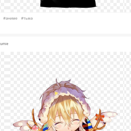
#аниме
#тьма
zumie