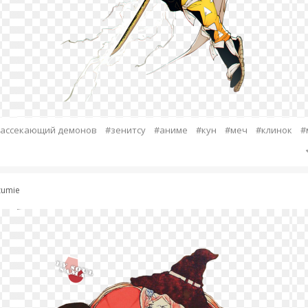
рассекающий демонов
#зенитсу
#аниме
#кун
#меч
#клинок
#
zumie