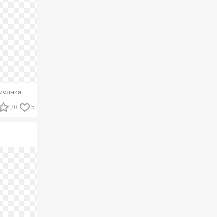
молния
20
5