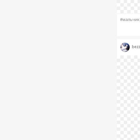
#мальчик
bez