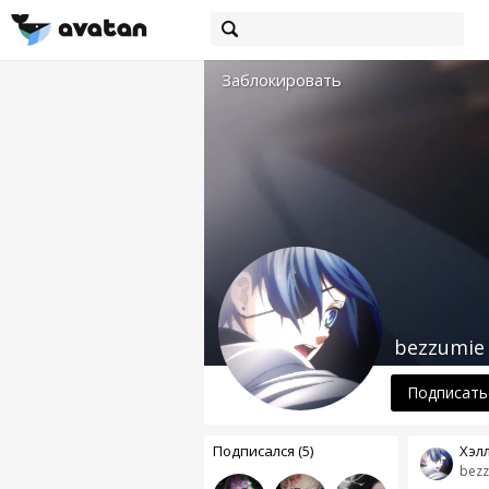
Заблокировать
bezzumie
Подписать
Подписался (5)
Хэл
bezz