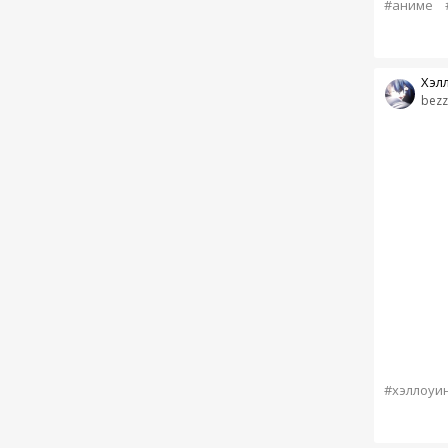
#аниме
Хэл
bezz
#хэллоуи