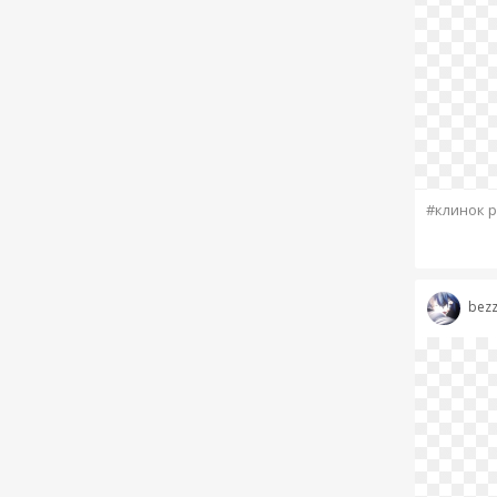
#клинок 
bez