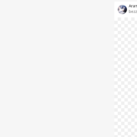
Ага
bezz