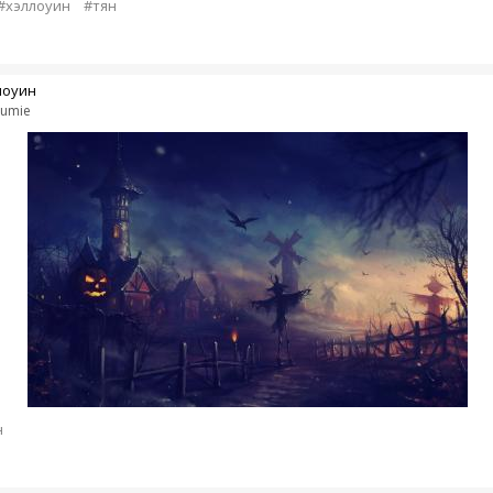
#хэллоуин
#тян
лоуин
umie
н