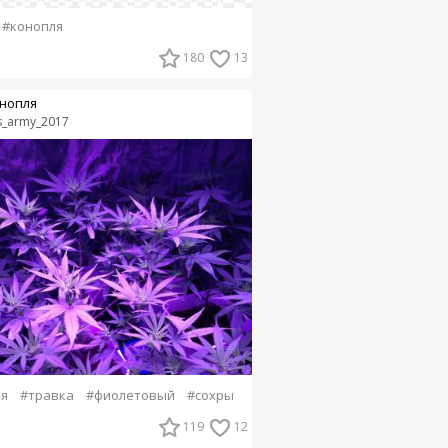
#конопля
180
13
нопля
s_army_2017
я
#травка
#фиолетовый
#сохры
119
12