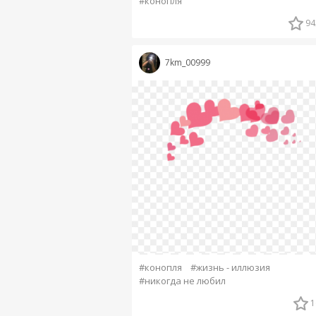
#конопля
94
7km_00999
#конопля
#жизнь - иллюзия
#никогда не любил
1