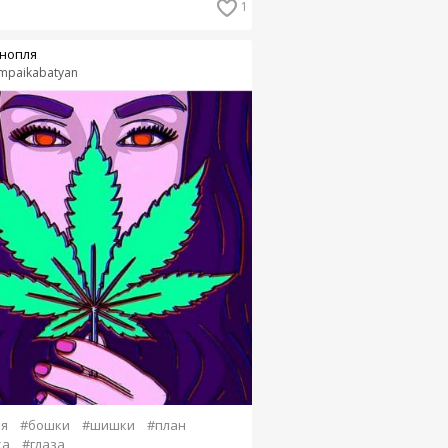
1
нопля
mpaikabatyan
я
#бошки
#шишки
#план
ка
#глаза