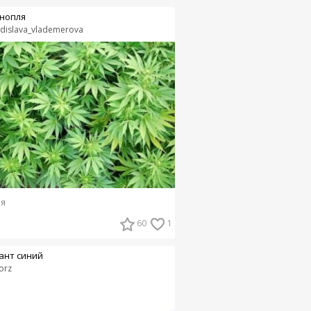
нопля
adislava_vlademerova
я
60
1
ант синий
orz