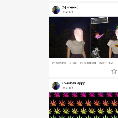
Офигенно
054169
#топчик
#сас
#конопля
#апасна
Конопля мррр
054169