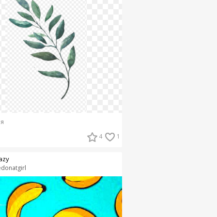
я
4
1
azy
edonatgirl