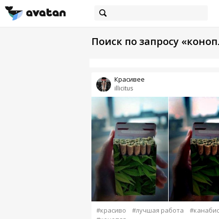
Поиск по запросу «коноп
Красивее
illicitus
#красиво
#лучшая работа
#канаби