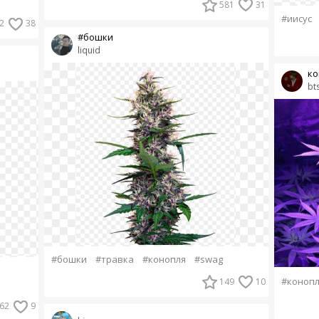
581
31
#иисус
2
38
#бошки
liquid
ко
bt
#бошки
#травка
#конопля
#swag
#конопл
149
10
62
9