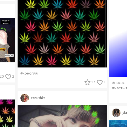
#конопля
20
2
17
1
#писос
#часть 
ernushka
yl