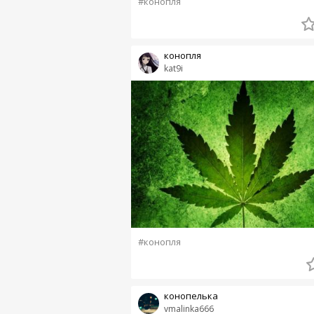
#конопля
конопля
kat9i
#конопля
конопелька
vmalinka666