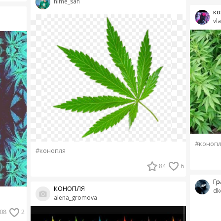
hime_san
ко
vl
#конопл
#конопля
84
6
Гр
КОНОПЛЯ
dk
alena_gromova
08
2