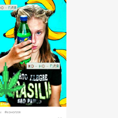
ы
#конопля