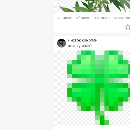
#шишки
#бошки
#травка
#конопл
Листок конопли
arianagrande1