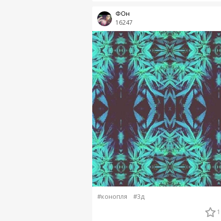
ФОн
16247
#конопля
#3д
1