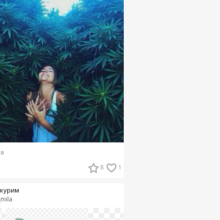
я
8
1
курим
i_mila