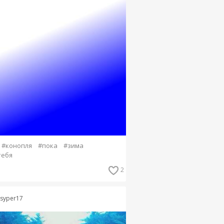
#конопля
#пока
#зима
тебя
2
asyper17