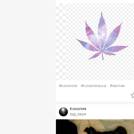
#конопля
#конопелька
#листик
Конопля
top_neon