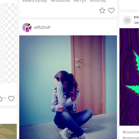
#ника купер
#конопля
#ютуб
#блогер
ко
se
off525off
1
#конопл
#девоч