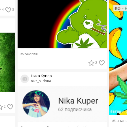
4
3
#конопля
2
Ника Купер
nika_sushina
2
#банан