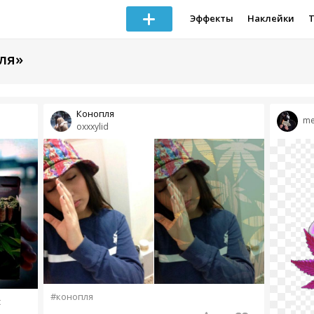
Эффекты
Наклейки
ля»
Конопля
me
oxxxylid
#конопля
с