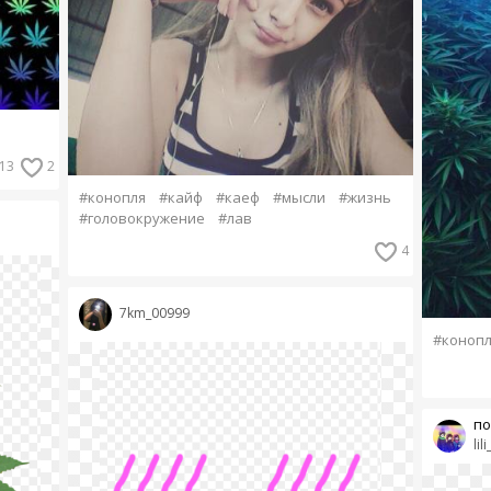
13
2
#конопля
#кайф
#каеф
#мысли
#жизнь
#головокружение
#лав
4
7km_00999
#конопл
по
lil