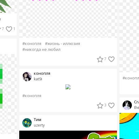
я
7
1
#конопля
#жизнь - иллюзия
#никогда не любил
7
конопля
#конопл
kat9i
#конопля
Cr
3
th
Тим
uzerty