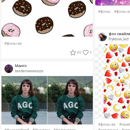
#фоны
#фоны в
фон смайл
fryktovii_led
#фоны вк
89
5
Манго
tenderneeeessss
#фоны вк
#смай
#сердечки
#ем
##наклейки#
##космос
##единорог