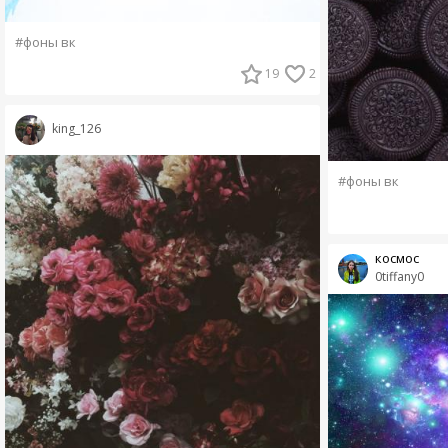
#фоны вк
19
2
king_126
#фоны вк
космос
0tiffany0