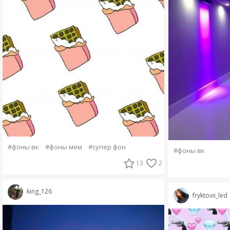
#фоны вк
#фоны мем
#супер фон
#фоны вк
13
2
king_126
fryktovii_led