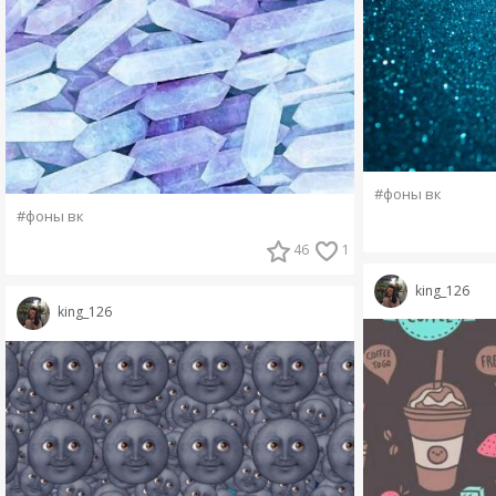
#фоны вк
#фоны вк
46
1
king_126
king_126