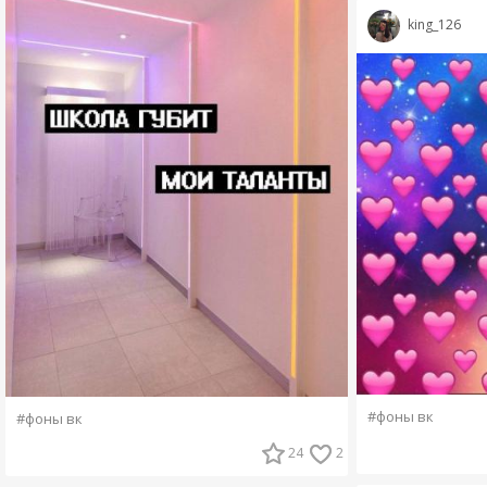
king_126
#фоны вк
#фоны вк
24
2