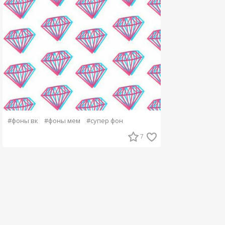
#фоны вк
#фоны мем
#супер фон
7