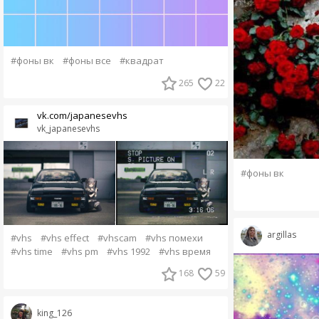
#фоны вк
#фоны все
#квадрат
265
22
vk.com/japanesevhs
vk_japanesevhs
#фоны вк
argillas
#vhs
#vhs effect
#vhscam
#vhs помехи
#vhs time
#vhs pm
#vhs 1992
#vhs время
168
59
king_126