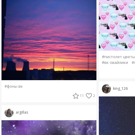
#пистолет цвет
#вк смайлики
#
#фоны вк
king_126
11
2
argillas