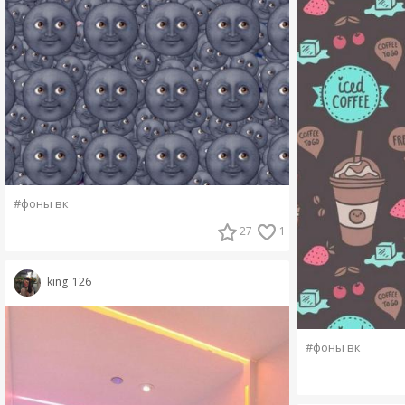
#фоны вк
27
1
king_126
#фоны вк