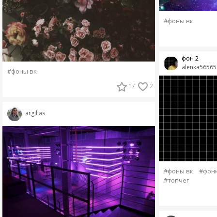
#фоны вк
фон 2
alenka56565
#фоны вк
17
2
argillas
#фоны вк
#фон
#топчег