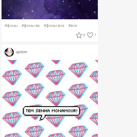
#фоны
#фоны вк
#фоны все
#все
8
1
aptem