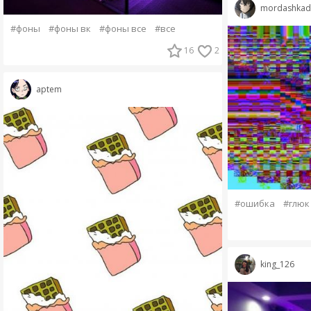
mordashkad
#фоны
#фоны вк
#фоны все
#все
16
2
aptem
#ошибка
#глюк
king_126