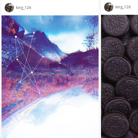
king_126
king_126