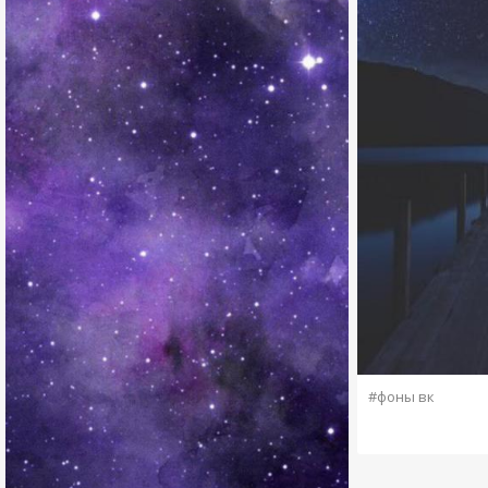
#фоны вк