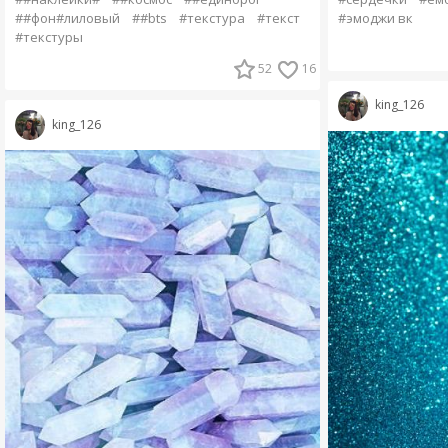
#эмоджи вк
##фон#лиловый
##bts
#текстура
#текст
#текстуры
52
16
king_126
king_126