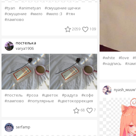
#tyan
#animetyan
#смущение щечки
#смущение
#мило
#мило :3
#тян
#лампово
2059
109
постелька
varya1906
#white
#love
#
#надпись
#лам
nyash_wuuw
#постель
#роза
#цветок
#радуга
#кофе
#лампово
#популярные
#цветокоррекция
68
7
serfamp