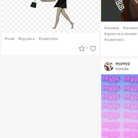
#аниме
#аним
#девочка аниме
#чай
#кружка
#лампово
#лампово
1
мурмур
mintdie