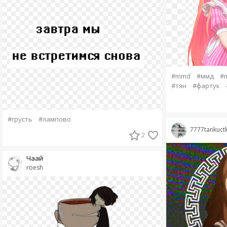
#mmd
#ммд
#
#тян
#фартук
#грусть
#лампово
7777tankuct
2
Чаай
roesh