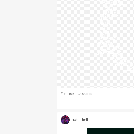
#венок
#белый
hotel_hell