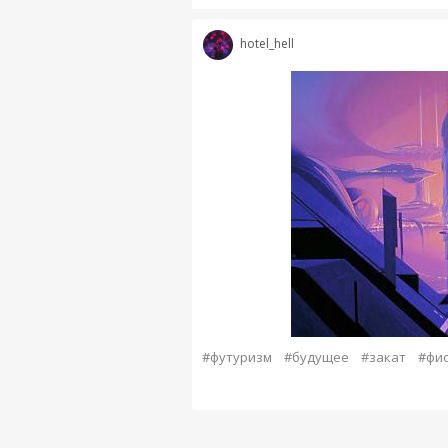
hotel_hell
#футуризм
#будущее
#закат
#фи