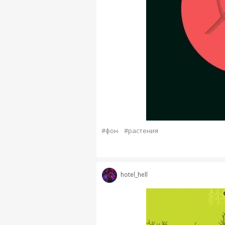
#фон
#растения
hotel_hell