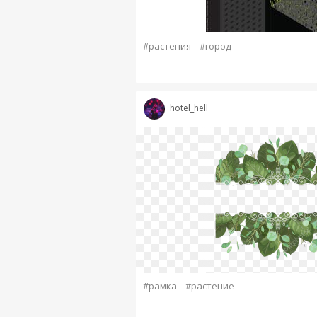
#растения
#город
hotel_hell
#рамка
#растение