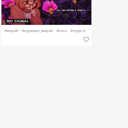
#мирай
#курияма_мирай
#кеса
#чудеса