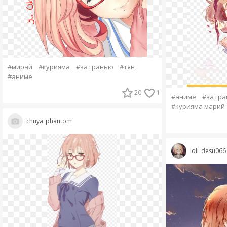
#мирай
#курияма
#за гранью
#тян
#аниме
20
1
#аниме
#за гр
#курияма марий
chuya_phantom
loli_desu066