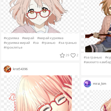
#курияма
#мирай
#мирай курияма
#курияма мирай
#за
#гранью
#за гранью
#проклятье
29
2
#за гранью
#ку
#акихито камба
krist54396
mirai_kim