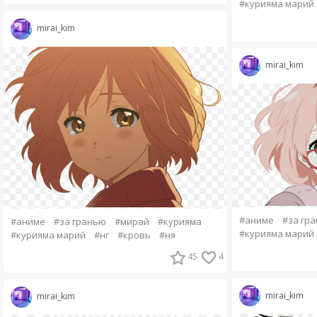
#курияма марий
mirai_kim
mirai_kim
#аниме
#за гр
#аниме
#за гранью
#мирай
#курияма
#курияма марий
#курияма марий
#нг
#кровь
#ня
45
4
mirai_kim
mirai_kim