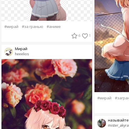
#мирай
#за гранью
#аниме
6
1
Мирай
heeelios
#мирай
#загра
называйте 
mister_akyra