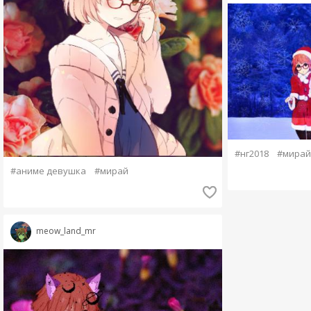
#нг2018
#мирай
#аниме девушка
#мирай
meow_land_mr