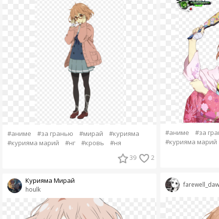
#аниме
#за гр
#аниме
#за гранью
#мирай
#курияма
#курияма марий
#курияма марий
#нг
#кровь
#ня
39
2
Курияма Мирай
farewell_da
houlk