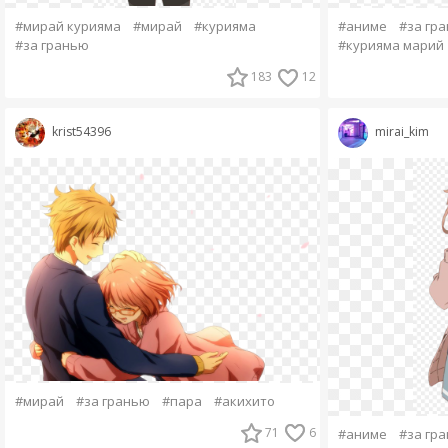
#мирай курияма
#мирай
#курияма
#аниме
#за гр
#за гранью
#курияма марий
183
12
krist54396
mirai_kim
#мирай
#за гранью
#пара
#акихито
71
6
#аниме
#за гр