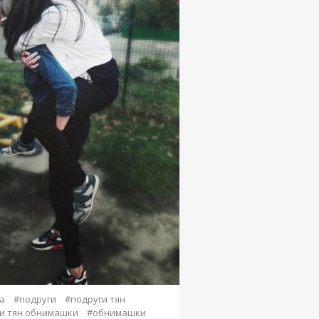
а
#подруги
#подруги тян
и тян обнимашки
#обнимашки