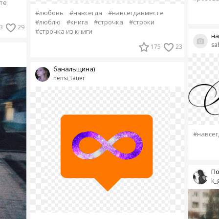
те
#любовь
#навсегда
#навсегдавместе
#люблю
#книга
#строчка
#строки
3
29
#строчка из книги
на
sa
175
23
банальщина)
nensi_tauer
#навсег
По
k_g