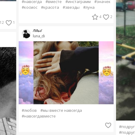
#навсегда
#вместе
#инстаграмм
#значек
#космос
#красота
#звезды
#луна
4
2
12
1
/Мы/
luna_di
#любов
#мы вместе навсегда
#навсегдавместе
#подруг
#подруг