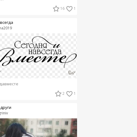
16
1
всегда
ha2019
давместе
2
1
други
riniv