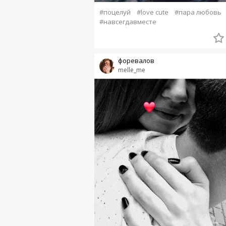
#поцелуй
#love cute
#пара любовь
#навсегдавместе
форевалов
melle_me