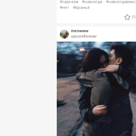
#сарказм
#навсегда
#навсегдавмес
#нет
#враньё
33
meowww
unicornforever