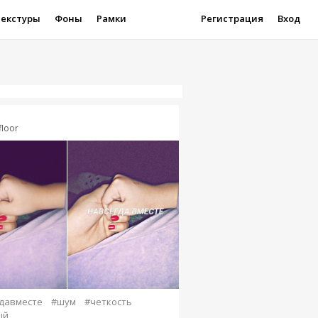
Текстуры
Фоны
Рамки
Регистрация
Вход
floor
давместе
#шум
#четкость
ый