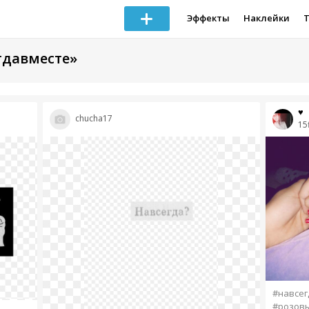
Эффекты
Наклейки
гдавместе»
♥
chucha17
15
#навсег
#розов