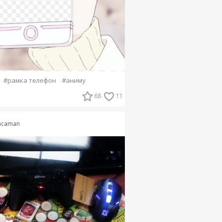
#рамка телефон
#аниму
68
11
acaman