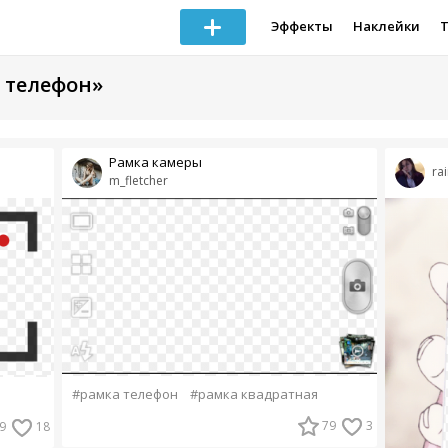
Эффекты
Наклейки
а телефон»
Рамка камеры
ra
m_fletcher
#рамка телефон
#рамка квадратная
79
3
9
18