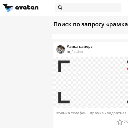
Поиск по запросу «рамк
Рамка камеры
m_fletcher
#рамка телефон
#рамка квадратная
28