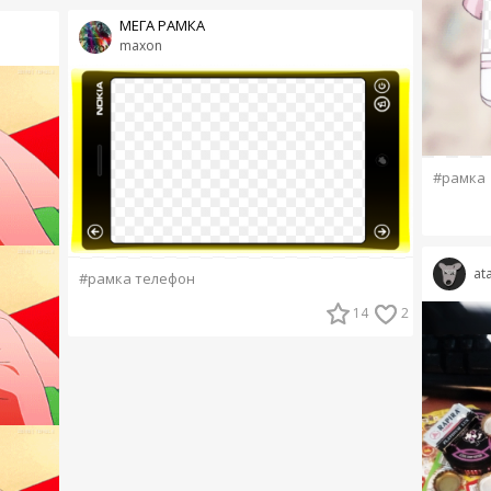
МЕГА РАМКА
maxon
#рамка
at
#рамка телефон
14
2