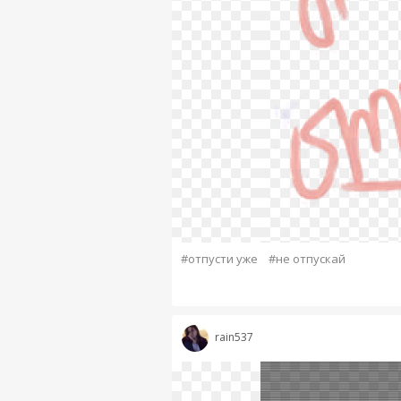
#отпусти уже
#не отпускай
rain537