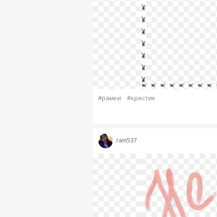
#рамки
#крестик
rain537