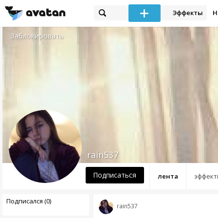
Эффекты
Н
Заблокировать
rain537
Подписаться
лента
эффект
Подписался (0)
rain537