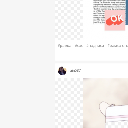
#рамка
#сас
#надписи
#рамка с н
rain537