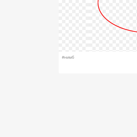
#нимб