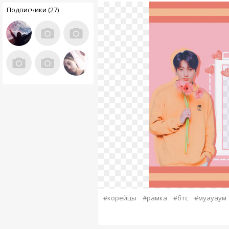
Подписчики (27)
#корейцы
#рамка
#бтс
#муауаум