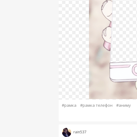
#рамка
#рамка телефон
#аниму
rain537