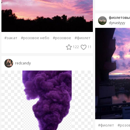
фиолетовы
dynastyyy
#закат
#розовое небо
#розовое
#фиолет
122
11
redcandy
#фиолет
#розо