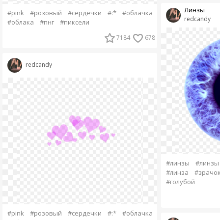
Линзы
#pink
#розовый
#сердечки
#:*
#облачка
redcandy
#облака
#пнг
#пиксели
7184
678
redcandy
#линзы
#линзы
#линза
#зрачо
#голубой
#pink
#розовый
#сердечки
#:*
#облачка