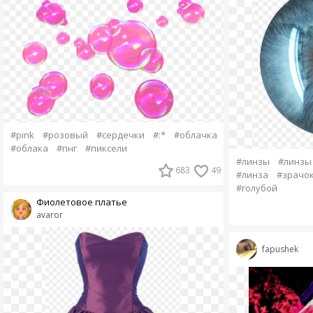
#pink
#розовый
#сердечки
#:*
#облачка
#облака
#пнг
#пиксели
#линзы
#линзы
683
49
#линза
#зрачо
#голубой
Фиолетовое платье
avaror
fapushek