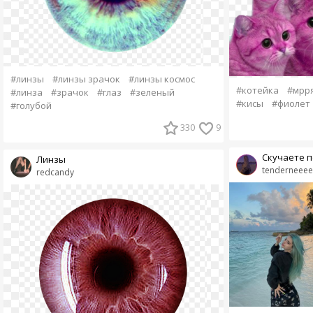
#линзы
#линзы зрачок
#линзы космос
#котейка
#мрр
#линза
#зрачок
#глаз
#зеленый
#кисы
#фиолет
#голубой
330
9
Скучаете п
Линзы
tenderneeee
redcandy