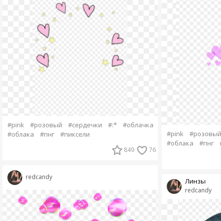
#pink
#розовый
#сердечки
#:*
#облачка
#pink
#розовы
#облака
#пнг
#пиксели
#облака
#пнг
849
76
redcandy
Линзы
redcandy