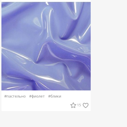
#пастельно
#фиолет
#блики
15