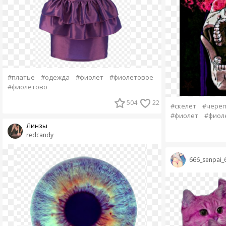
#платье
#одежда
#фиолет
#фиолетовое
#фиолетово
504
22
#скелет
#чере
#фиолет
#фиол
Линзы
redcandy
666_senpai_