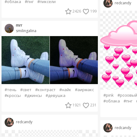
#облака
#пнг
#пиксели
redcandy
2426
199
mrr
smilingalina
#тень
#свет
#контраст
#найк
#аирмакс
#pink
#розовы
#кроссы
#джинсы
#девушка
#облака
#пнг
1921
231
redcandy
redcandy