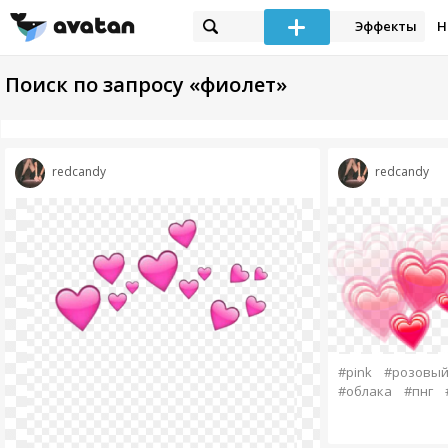
Эффекты
Н
Поиск по запросу «фиолет»
redcandy
redcandy
#pink
#розовы
#облака
#пнг