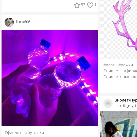
57
1
kuca606
#рога
#рожки
#фиолет
#фиол
#фиолетовые ро
Виолет\Hy
iiiirrriiii_my
#фиолет
#бутылки