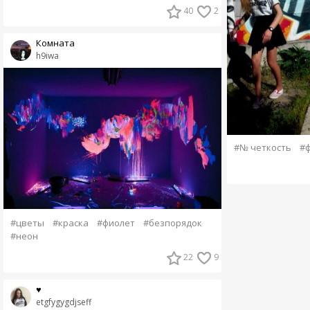
40
2
Комната
h9iwa
#№ четкость
#
#цветы
#краска
#фиолет
#безпорядок
#неон
22
9
♥
etgfygygdjseff