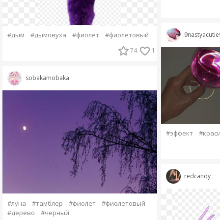
9nastyacutie
#дым
#дымовуха
#фиолет
#фиолетовый
74
1
sobakamobaka
#эффект
#крас
redcandy
#луна
#тамблер
#фиолет
#фиолетовый
#дерево
#черный