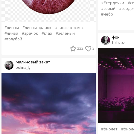
##сердечки
#с
#серый
#сердеч
#небо
#линзы
#линзы зрачок
#линзы космос
#линза
#зрачок
#глаз
#зеленый
фон
#голубой
bzbzbz
222
3
Малиновый закат
polina_lyi
#фиолет
#фиол