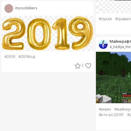
itscoolstikers
#пухля
#гравит
Майнкраф
a_nastya_m
#2019
#2019год
2
#маин
#майнкр
#кто из 2019?
#