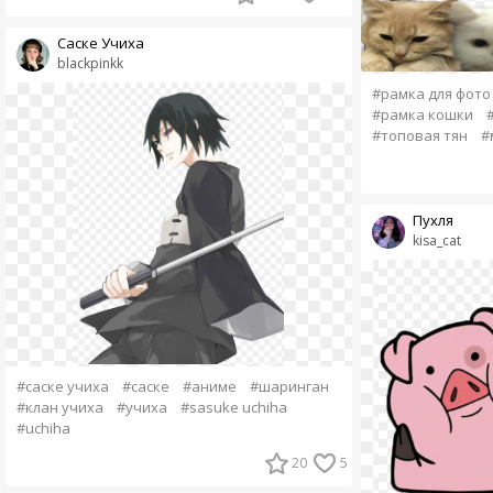
Саске Учиха
blackpinkk
#рамка для фото
#рамка кошки
#топовая тян
#
Пухля
kisa_cat
#саске учиха
#саске
#аниме
#шаринган
#клан учиха
#учиха
#sasuke uchiha
#uchiha
20
5