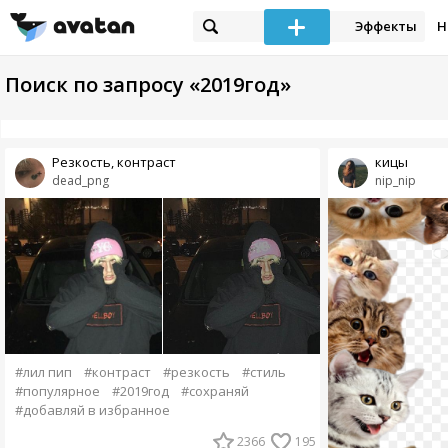
Эффекты
Н
Поиск по запросу «2019год»
Резкость, контраст
кицы
dead_png
nip_nip
#лил пип
#контраст
#резкость
#стиль
#популярное
#2019год
#сохраняй
#добавляй в избранное
2366
195