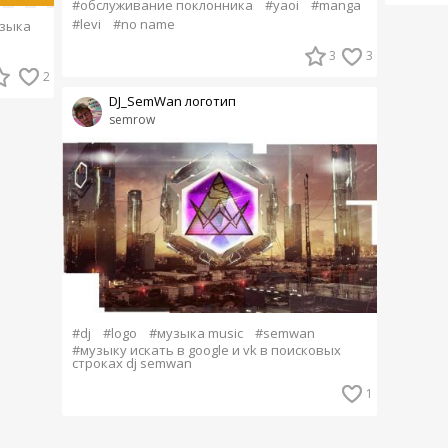
#обслуживание поклонника
#yaoi
#manga
#levi
#no name
зыка
3
3
2
DJ_SemWan логотип
semrow
#dj
#logo
#музыка music
#semwan
#музыку искать в google и vk в поисковых
строках dj semwan
1