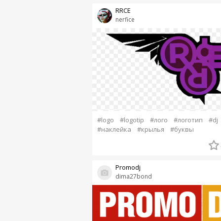
RRCE
nerfice
#logo
#logotip
#лого
#логотип
#dj
#наклейка
#крылья
#буквы
Promodj
dima27bond