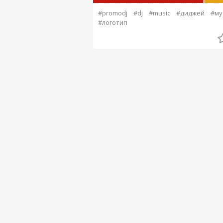
#promodj
#dj
#music
#диджей
#му
#логотип