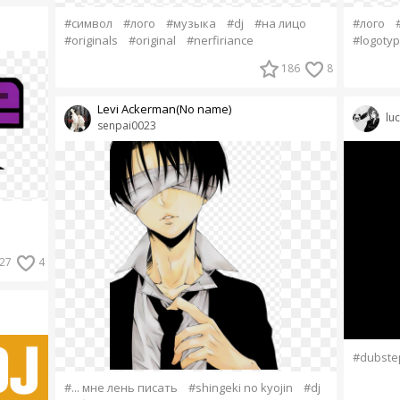
#символ
#лого
#музыка
#dj
#на лицо
#лого
#originals
#original
#nerfiriance
#logoty
186
8
Levi Ackerman(No name)
lu
senpai0023
27
4
#dubste
#... мне лень писать
#shingeki no kyojin
#dj