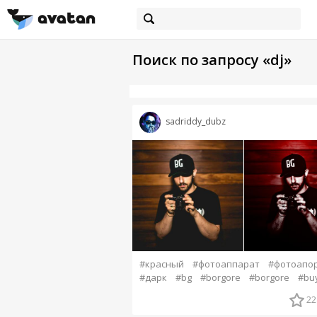
Поиск по запросу «dj»
sadriddy_dubz
#красный
#фотоаппарат
#фотоапо
#дарк
#bg
#borgore
#borgore
#bu
22