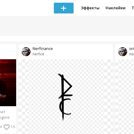
Эффекты
Наклейки
Nerfiriance
or
nerfice
ne
рат
ygore
4
16