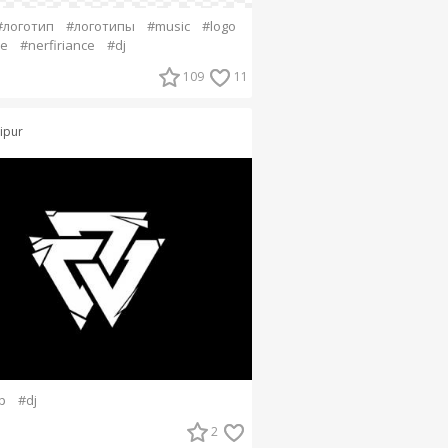
#логотип
#логотипы
#music
#logo
pe
#nerfiriance
#dj
109
11
cipur
p
#dj
2