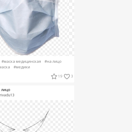
#маска медицинская
#на лицо
маска
#медики
19
3
 лицо
rivadu13