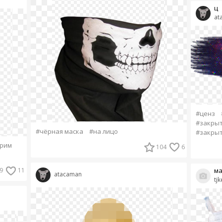
ц
at
#ценз
#закры
#чёрная маска
#на лицо
#закрыт
крим
104
6
9
11
ма
atacaman
tjk