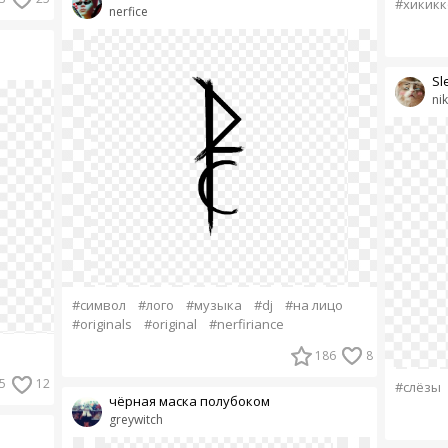
#хикик
nerfice
Sl
ni
#символ
#лого
#музыка
#dj
#на лицо
#originals
#original
#nerfiriance
186
8
5
12
#слёзы
чёрная маска полубоком
greywitch