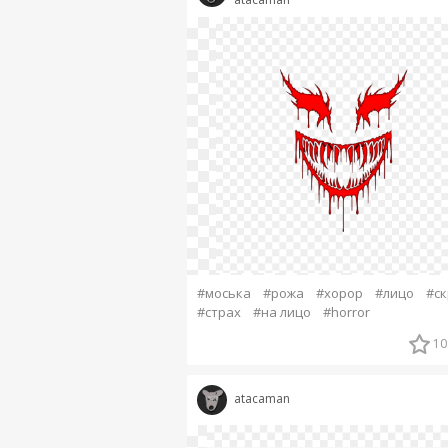
#моська
#рожа
#хорор
#лицо
#с
#страх
#на лицо
#horror
10
atacaman