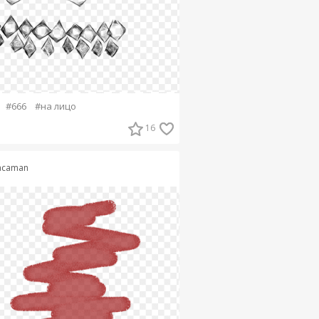
#666
#на лицо
16
acaman