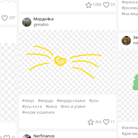
#краска
1088
50
#розов
#на лиц
207
Мордо4ка
genialno
Зе
mi
#лицо
#морда
#морда кошки
#усы
#усы кота
#киса
#нос и усики
#носик кошечки
456
11
#зелён
#для ли
Nerfiriance
3
25