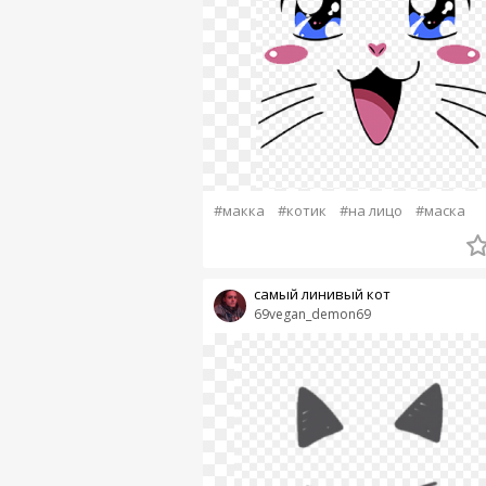
#макка
#котик
#на лицо
#маска
самый линивый кот
69vegan_demon69