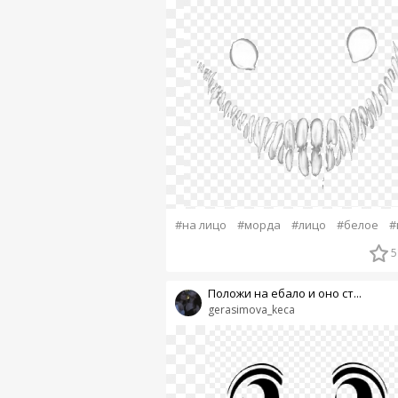
#на лицо
#морда
#лицо
#белое
#
5
Положи на ебало и оно ст...
gerasimova_keca