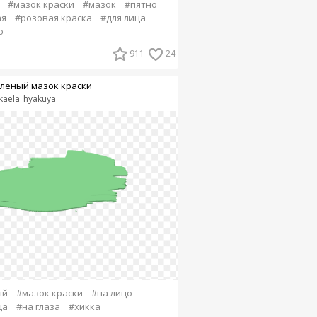
#мазок краски
#мазок
#пятно
ая
#розовая краска
#для лица
о
911
24
лёный мазок краски
kaela_hyakuya
ый
#мазок краски
#на лицо
ца
#на глаза
#хикка