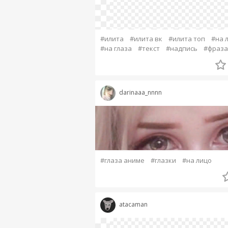
#илита
#илита вк
#илита топ
#на 
#на глаза
#текст
#надпись
#фраза
darinaaa_nnnn
#глаза аниме
#глазки
#на лицо
atacaman