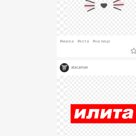
#маска
#кота
#на лицо
atacaman