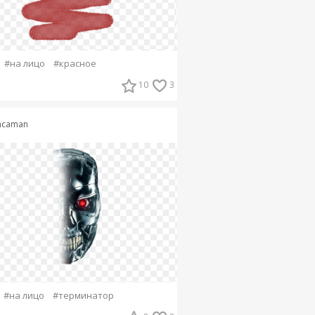
#на лицо
#красное
10
3
acaman
#на лицо
#терминатор