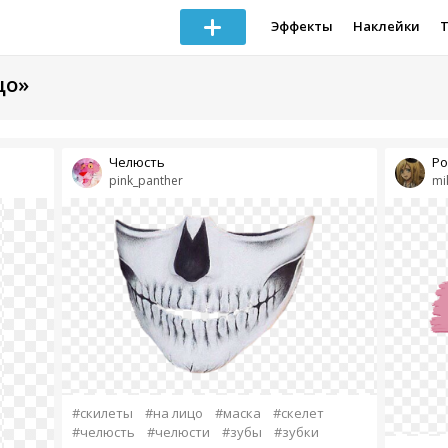
Эффекты
Наклейки
цо»
Челюсть
Ро
pink_panther
mi
#скилеты
#на лицо
#маска
#скелет
#челюсть
#челюсти
#зубы
#зубки