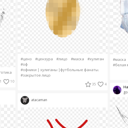
#ценз
#цензура
#лицо
#маска
#хулиган
#маска
#оф
#белая 
#офники | хулиганы |футбольные фанаты.
готика
#закрытое лицо
1
10
35
4
На
go
atacaman