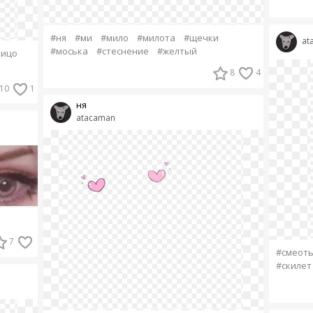
#ня
#ми
#мило
#милота
#щечки
at
#моська
#стеснение
#желтый
лицо
8
4
10
1
ня
atacaman
7
#смеот
#скилет