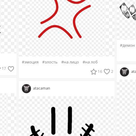
#демон
#эмоция
#злость
#на лицо
#на лоб
17
16
2
at
atacaman