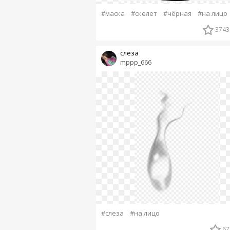
#маска
#скелет
#чёрная
#на лицо
3743
слеза
mppp_666
#слеза
#на лицо
67