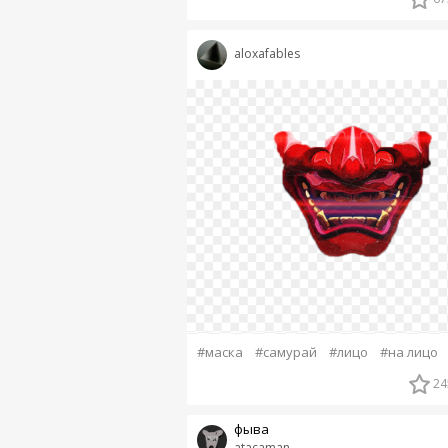
aloxafables
#маска
#самурай
#лицо
#на лицо
24
фыва
atacaman