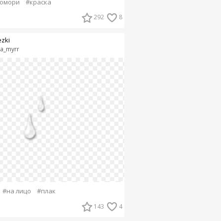
комори
#краска
292
8
ezki
ka_myrr
#на лицо
#плак
143
4