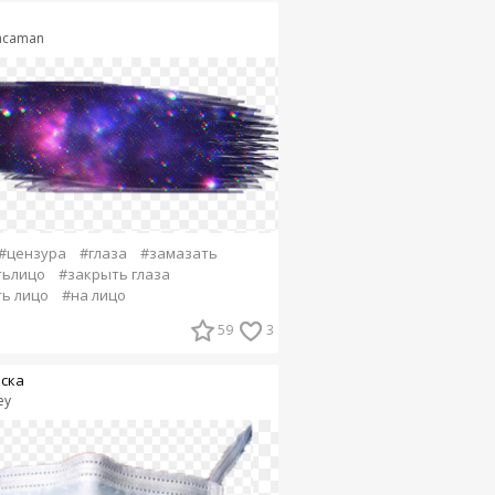
acaman
#цензура
#глаза
#замазать
тьлицо
#закрыть глаза
ь лицо
#на лицо
59
3
ска
ey