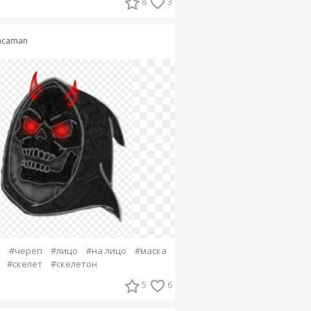
8
3
acaman
ь
#череп
#лицо
#на лицо
#маска
#скелет
#скелетон
5
6